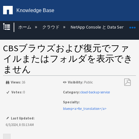
Knowledge Base
グローバル階層を展開/折りたたむ
ホーム
クラウド
NetApp Console と Data Services
CBSブラウズおよび復元でファ
イルまたはフォルダを表示でき
ません
Views:
16
Visibility:
Public
PDF
Votes:
0
Category:
cloud-backup-service
と
Specialty:
し
bluexp<a>for_translation</a>
て
保
Last Updated:
存
6/5/2024, 8:55:13 AM