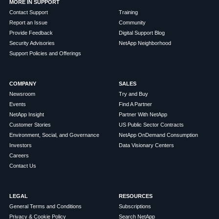
MORE IN SUPPORT
Contact Support
Training
Report an Issue
Community
Provide Feedback
Digital Support Blog
Security Advisories
NetApp Neighborhood
Support Policies and Offerings
COMPANY
SALES
Newsroom
Try and Buy
Events
Find A Partner
NetApp Insight
Partner With NetApp
Customer Stories
US Public Sector Contracts
Environment, Social, and Governance
NetApp OnDemand Consumption
Investors
Data Visionary Centers
Careers
Contact Us
LEGAL
RESOURCES
General Terms and Conditions
Subscriptions
Privacy & Cookie Policy
Search NetApp