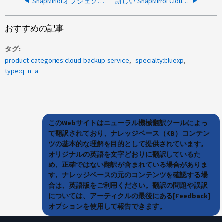
SnapMirrorオブジェクトストアを削除した後で、CloudManagerで再作成できます
新しい SnapMirror Cloud 関係で、古い SnapMirror のバックアップを表示できますか？
おすすめの記事
タグ
product-categories:cloud-backup-service
specialty:bluexp
type:q_n_a
このWebサイトはニューラル機械翻訳ツールによっ
て翻訳されており、ナレッジベース（KB）コンテン
ツの基本的な理解を目的として提供されています。
オリジナルの英語を文字どおりに翻訳しているた
め、正確ではない翻訳が含まれている場合がありま
す。ナレッジベースの元のコンテンツを確認する場
合は、英語版をご利用ください。翻訳の問題や誤訳
については、アーティクルの最後にある[Feedback]
オプションを使用して報告できます。