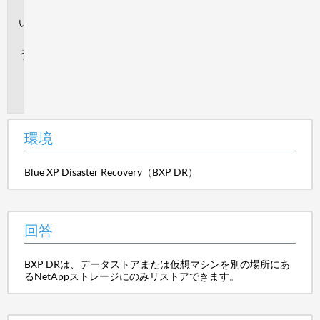
境
回
答
追
加
情
報
環境
Blue XP Disaster Recovery（BXP DR）
回答
BXP DRは、データストアまたは仮想マシンを別の場所にあ
るNetAppストレージにのみリストアできます。