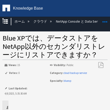
Knowledge Base
グローバル階層を展開/折りたたむ
ホーム
クラウド
NetApp Console と Data Services
Blue XPでは、データストアを
NetApp以外のセカンダリストレ
ージにリストアできますか？
Views:
15
Visibility:
Public
PDF
Votes:
0
Category:
cloud-backup-service
と
Specialty:
bluexp
し
て
Last Updated:
保
4/8/2025, 5:35:30 AM
存
環