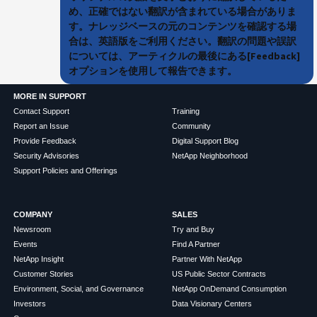
め、正確ではない翻訳が含まれている場合がありま
す。ナレッジベースの元のコンテンツを確認する場
合は、英語版をご利用ください。翻訳の問題や誤訳
については、アーティクルの最後にある[Feedback]
オプションを使用して報告できます。
MORE IN SUPPORT
Contact Support
Training
Report an Issue
Community
Provide Feedback
Digital Support Blog
Security Advisories
NetApp Neighborhood
Support Policies and Offerings
COMPANY
SALES
Newsroom
Try and Buy
Events
Find A Partner
NetApp Insight
Partner With NetApp
Customer Stories
US Public Sector Contracts
Environment, Social, and Governance
NetApp OnDemand Consumption
Investors
Data Visionary Centers