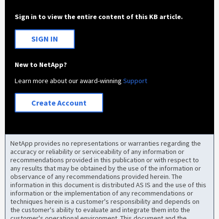
Sign in to view the entire content of this KB article.
SIGN IN
New to NetApp?
Learn more about our award-winning
Support
Create Account
NetApp provides no representations or warranties regarding the
accuracy or reliability or serviceability of any information or
recommendations provided in this publication or with respect to
any results that may be obtained by the use of the information or
observance of any recommendations provided herein. The
information in this document is distributed AS IS and the use of this
information or the implementation of any recommendations or
techniques herein is a customer's responsibility and depends on
the customer's ability to evaluate and integrate them into the
customer's operational environment. This document and the