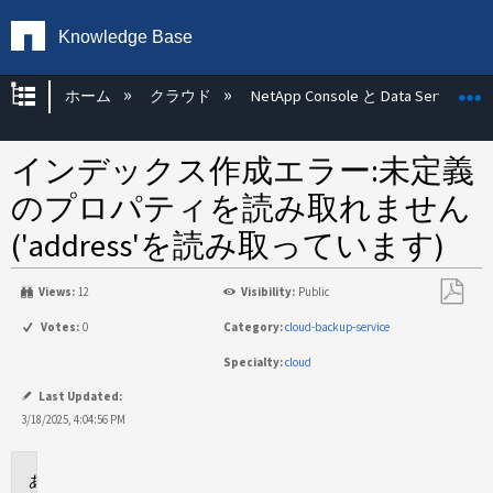
Knowledge Base
グローバル階層を展開/折りたたむ
ホーム
クラウド
NetApp Console と Data Services
インデックス作成エラー:未定義
のプロパティを読み取れません
('address'を読み取っています)
Views:
12
Visibility:
Public
PDF
Votes:
0
Category:
cloud-backup-service
と
Specialty:
cloud
し
て
Last Updated:
保
3/18/2025, 4:04:56 PM
存
環