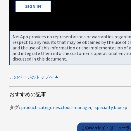
SIGN IN
NetApp provides no representations or warranties regarding 
respect to any results that may be obtained by the use of 
and the use of this information or the implementation of a
and integrate them into the customer's operational envir
discussed in this document.
このページのトップへ
おすすめの記事
タグ
product-categories:cloud-manager
specialty:bluexp
このWebサイトはニュー