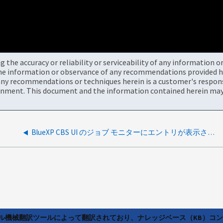
the accuracy or reliability or serviceability of any information 
the information or observance of any recommendations provided he
ny recommendations or techniques herein is a customer's responsi
onment. This document and the information contained herein may 
BlueXP CBS UI のジョブ モニターにエントリが表示されない
ラル機械翻訳ツールによって翻訳されており、ナレッジベース（KB）コ