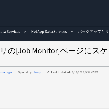
む
ata Services
NetApp Data Services
バックアップと
バリの[Job Monitor]ペー
d-manager
Specialty:
bluexp
Last Updated:
3/17/2025, 9:34:47 PM