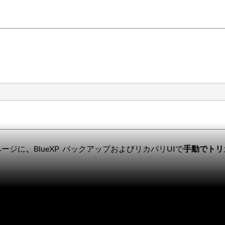
]ページに
、
BlueXP バックアップおよびリカバリUIで
手動でトリ