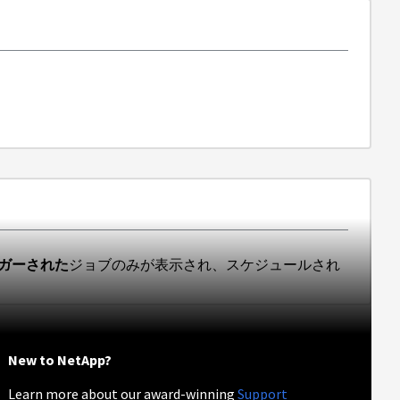
ガーされた
ジョブのみが表示され、
スケジュールされ
New to NetApp?
Learn more about our award-winning
Support