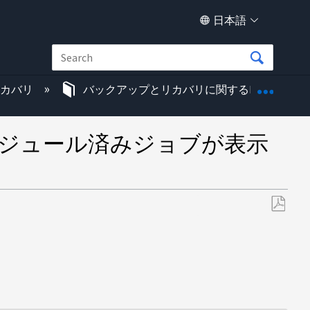
日本語
グロー
リカバリ
バックアップとリカバリに関するKB
ジにスケジュール済みジョブが表示
PDF
と
し
て
保
存