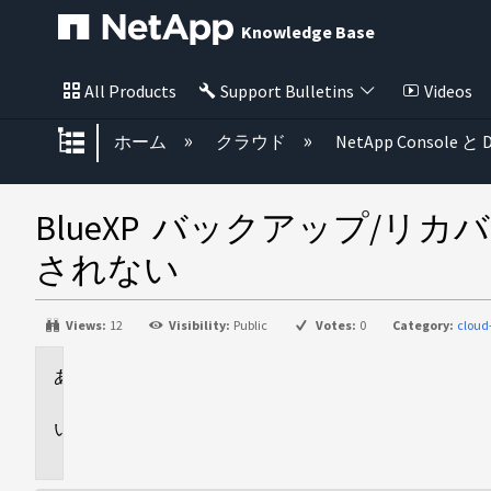
Knowledge Base
All Products
Support Bulletins
Videos
グローバル階層を展開/折りたた
ホーム
クラウド
NetApp Console と D
BlueXP バックアップ/リカ
されない
Views:
12
Visibility:
Public
Votes:
0
Category:
clou
環
境
問
題