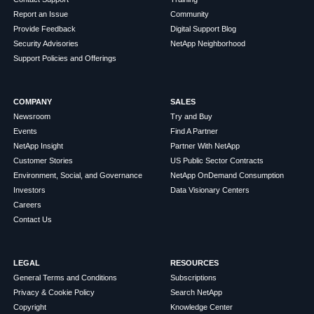
Report an Issue
Community
Provide Feedback
Digital Support Blog
Security Advisories
NetApp Neighborhood
Support Policies and Offerings
COMPANY
SALES
Newsroom
Try and Buy
Events
Find A Partner
NetApp Insight
Partner With NetApp
Customer Stories
US Public Sector Contracts
Environment, Social, and Governance
NetApp OnDemand Consumption
Investors
Data Visionary Centers
Careers
Contact Us
LEGAL
RESOURCES
General Terms and Conditions
Subscriptions
Privacy & Cookie Policy
Search NetApp
Copyright
Knowledge Center