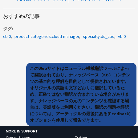
おすすめの記事
タグ
cb:0
product-categories:cloud-manager
specialty:ds_cbs
vb:0
このWebサイトはニューラル機械翻訳ツールによっ
て翻訳されており、ナレッジベース（KB）コンテン
ツの基本的な理解を目的として提供されています。
オリジナルの英語を文字どおりに翻訳しているた
め、正確ではない翻訳が含まれている場合がありま
す。ナレッジベースの元のコンテンツを確認する場
合は、英語版をご利用ください。翻訳の問題や誤訳
については、アーティクルの最後にある[Feedback]
オプションを使用して報告できます。
MORE IN SUPPORT
Contact Support
Training