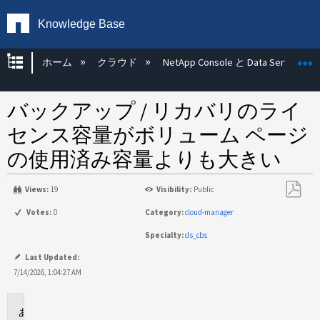
Knowledge Base
グローバル階層を展開/折りたたむ
ホーム
クラウド
NetApp Console と Data Services
バックアップ / リカバリのライ
センス容量がボリューム ページ
の使用済み容量よりも大きい
Views:
19
Visibility:
Public
PDF
Votes:
0
Category:
cloud-manager
と
Specialty:
ds_cbs
し
て
Last Updated:
保
7/14/2026, 1:04:27 AM
存
環