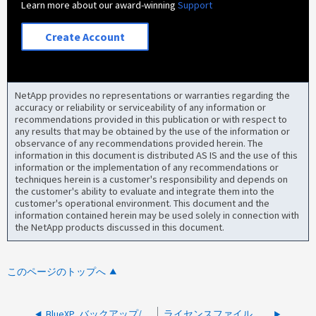
Learn more about our award-winning
Support
Create Account
NetApp provides no representations or warranties regarding the
accuracy or reliability or serviceability of any information or
recommendations provided in this publication or with respect to
any results that may be obtained by the use of the information or
observance of any recommendations provided herein. The
information in this document is distributed AS IS and the use of this
information or the implementation of any recommendations or
techniques herein is a customer's responsibility and depends on
the customer's ability to evaluate and integrate them into the
customer's operational environment. This document and the
information contained herein may be used solely in connection with
the NetApp products discussed in this document.
このページのトップへ
BlueXP バックアップ/リカバリの[Job Monitor]ページにスケジュール済みジョブが表示されない
ライセンスファイルには、"statusCode"："error"、"errorCode"："E081"のレコードが含まれています。