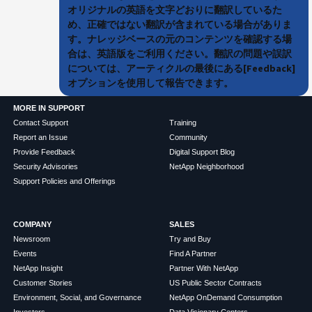
オリジナルの英語を文字どおりに翻訳しているた
め、正確ではない翻訳が含まれている場合がありま
す。ナレッジベースの元のコンテンツを確認する場
合は、英語版をご利用ください。翻訳の問題や誤訳
については、アーティクルの最後にある[Feedback]
オプションを使用して報告できます。
MORE IN SUPPORT
Contact Support
Training
Report an Issue
Community
Provide Feedback
Digital Support Blog
Security Advisories
NetApp Neighborhood
Support Policies and Offerings
COMPANY
SALES
Newsroom
Try and Buy
Events
Find A Partner
NetApp Insight
Partner With NetApp
Customer Stories
US Public Sector Contracts
Environment, Social, and Governance
NetApp OnDemand Consumption