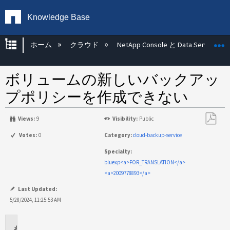
Knowledge Base
グローバル階層を展開/折りたたむ
ホーム
クラウド
NetApp Console と Data Services
ボリュームの新しいバックアッ
プポリシーを作成できない
Views:
9
Visibility:
Public
PDF
Votes:
0
Category:
cloud-backup-service
と
Specialty:
し
bluexp<a>FOR_TRANSLATION</a>
て
<a>2009778893</a>
保
存
Last Updated:
5/28/2024, 11:25:53 AM
環