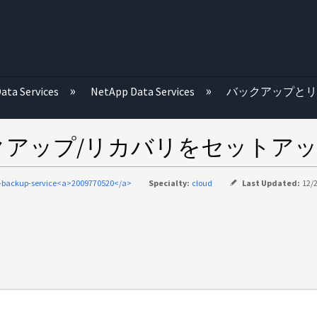
む
ata Services
NetApp Data Services
バックアップと
XPバックアップ/リカバリをセット
-backup-service<a>2009770520</a>
Specialty:
cloud
Last Updated:
12/