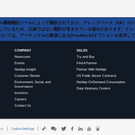
ラル機械翻訳ツールによって翻訳されており、ナレッジベース（KB）コ
しているため、正確ではない翻訳が含まれている場合があります。ナレ
いては、アーティクルの最後にある[Feedback]オプションを使用し
COMPANY
SALES
Newsroom
Try and Buy
Events
Find A Partner
NetApp Insight
Partner With NetApp
Customer Stories
US Public Sector Contracts
Environment, Social, and
NetApp OnDemand Consumption
Governance
Data Visionary Centers
Investors
Careers
Contact Us
icy
Cookie Settings