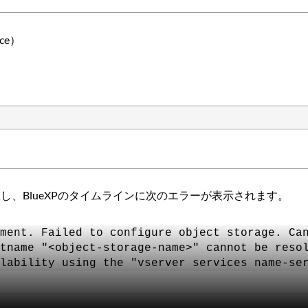
ice）
ップが失敗し、BlueXPのタイムラインに次のエラーが表示されます。
ment. Failed to configure object storage. Ca
tname "<object-storage-name>" cannot be reso
lability using the "vserver services name-se