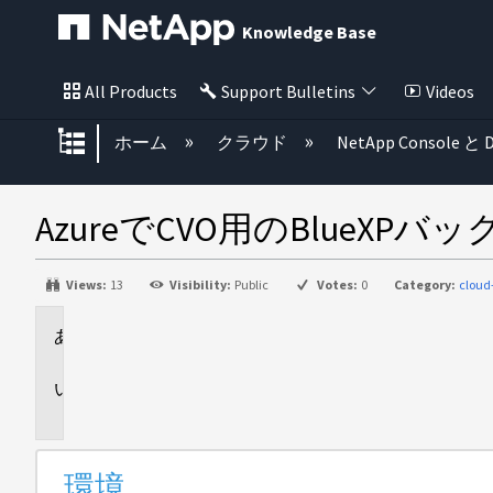
Knowledge Base
All Products
Support Bulletins
Videos
グローバル階層を展開/折りたた
ホーム
クラウド
NetApp Console と D
AzureでCVO用のBlue
Views:
13
Visibility:
Public
Votes:
0
Category:
cloud
環
境
問
題
環境