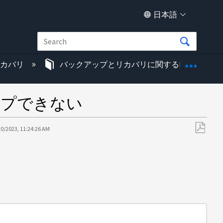
日本語
グロー
リカバリ
バックアップとリカバリに関するKB
アップできない
20/2023, 11:24:26 AM
PDF
と
し
て
保
存