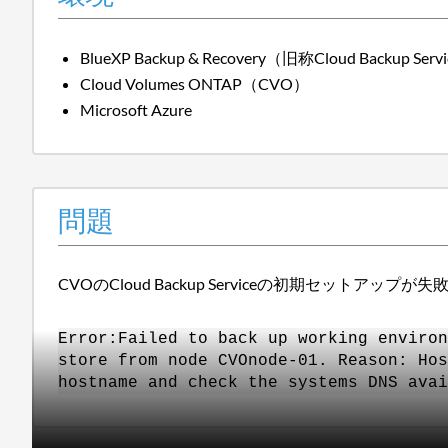
BlueXP Backup & Recovery（旧称Cloud Backup Serv
Cloud Volumes ONTAP（CVO）
Microsoft Azure
問題
CVOのCloud Backup Serviceの初期セットア
Error:Failed to back up working environ
store from node CVOnode-01. Reason: Hos
hostname and check the systems DNS avai