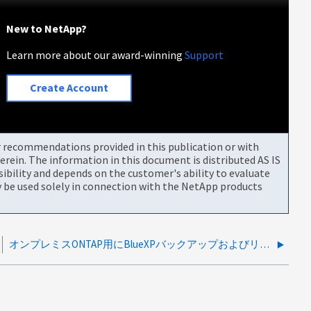
New to NetApp?
Learn more about our award-winning
Support
Create Account
or recommendations provided in this publication or with
rein. The information in this document is distributed AS IS
bility and depends on the customer's ability to evaluate
be used solely in connection with the NetApp products
オンプレミスONTAP用にBlueXPバックアップおよびリカバリをセットアップできません：接続タイムアウト