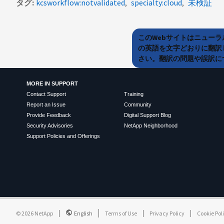
タグ
kcsworkflow:notvalidated
specialty:cloud
未検証
このWebサイトはニュー
の英語を文字どおりに翻訳
さい。翻訳の問題や誤訳につ
MORE IN SUPPORT
Contact Support
Training
Report an Issue
Community
Provide Feedback
Digital Support Blog
Security Advisories
NetApp Neighborhood
Support Policies and Offerings
©
2026
NetApp
English
Terms of Use
Privacy Policy
Cookie Pol