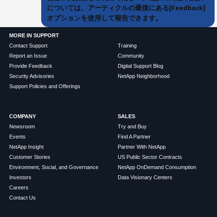
については、アーティクルの最後にある[Feedback]
オプションを使用して報告できます。
MORE IN SUPPORT
Contact Support
Training
Report an Issue
Community
Provide Feedback
Digital Support Blog
Security Advisories
NetApp Neighborhood
Support Policies and Offerings
COMPANY
SALES
Newsroom
Try and Buy
Events
Find A Partner
NetApp Insight
Partner With NetApp
Customer Stories
US Public Sector Contracts
Environment, Social, and Governance
NetApp OnDemand Consumption
Investors
Data Visionary Centers
Careers
Contact Us