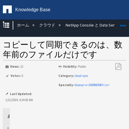
Knowledge Base
グローバル階層を展開/折りたたむ
ホーム
クラウド
NetApp Console と Data Services
コピーして同期できるのは、数
年前のファイルだけです
Views:
12
Visibility:
Public
PDF
Votes:
0
Category:
cloud-sync
と
Specialty:
bluexp<a>2009880985</a>
し
て
Last Updated:
保
1/22/2024, 4:24:02 AM
存
環
境
回