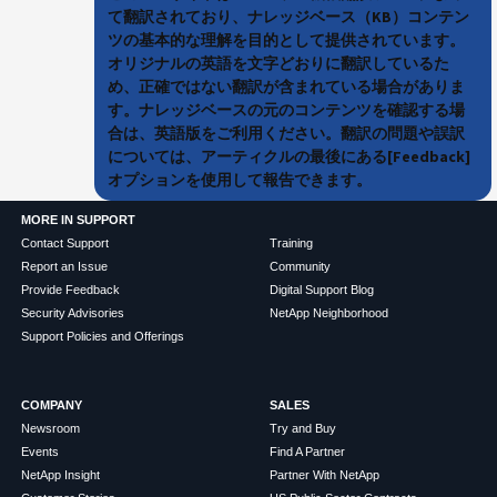
て翻訳されており、ナレッジベース（KB）コンテン
ツの基本的な理解を目的として提供されています。
オリジナルの英語を文字どおりに翻訳しているた
め、正確ではない翻訳が含まれている場合がありま
す。ナレッジベースの元のコンテンツを確認する場
合は、英語版をご利用ください。翻訳の問題や誤訳
については、アーティクルの最後にある[Feedback]
オプションを使用して報告できます。
MORE IN SUPPORT
Contact Support
Training
Report an Issue
Community
Provide Feedback
Digital Support Blog
Security Advisories
NetApp Neighborhood
Support Policies and Offerings
COMPANY
SALES
Newsroom
Try and Buy
Events
Find A Partner
NetApp Insight
Partner With NetApp