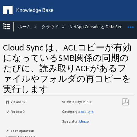
Knowledge Base
グローバル階層を展開/折りたたむ
ホーム
クラウド
NetApp Console と Data Services
Cloud Sync は、ACLコピーが有効
になっているSMB関係の同期の
たびに、読み取りACEがあるフ
ァイルやフォルダの再コピーを
実行します
Views:
35
Visibility:
Public
PDF
Votes:
0
Category:
cloud-sync
と
Specialty:
bluexp
し
て
Last Updated: