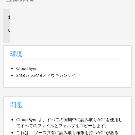
保
5/29/2024, 9:24:47 AM
存
環
境
問
題
環境
Cloud Sync
SMBカラSMBノドウキカンケイ
問題
Cloud Syncは 、すべての同期中に読み取りACEを使用し
てすべてのファイルとフォルダをコピーします。
これは、 ソース共有に読み取り権限を持つACEがある