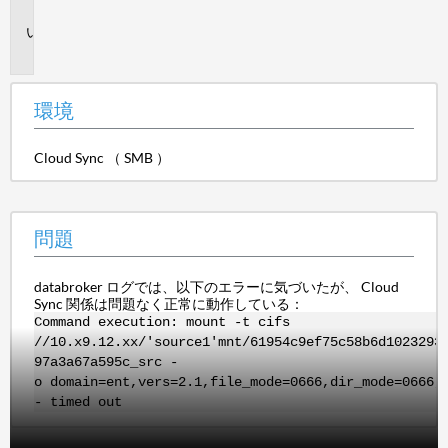
境
問
題
環境
Cloud Sync （ SMB ）
問題
databroker ログでは、以下のエラーに気づいたが、 Cloud
Sync 関係は問題なく正常に動作している：
Command execution: mount -t cifs
//10.x9.12.xx/'source1'
mnt
/61954c9ef75c58b6d1023293
97a3a67a595c_src -
o
domain=ent,vers=2.1,file_mode=0666,dir_mode=0666,i
- timed out