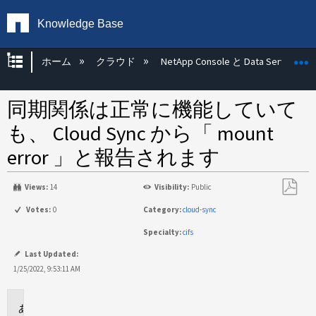
Knowledge Base
グローバル階層を展開/折りたたむ
ホーム
クラウド
NetApp Console と Data Services
同期関係は正常に機能していて
も、 Cloud Sync から「 mount
error 」と報告されます
Views:
14
Visibility:
Public
PDF
Votes:
0
Category:
cloud-sync
と
Specialty:
cifs
し
て
Last Updated:
保
1/25/2022, 9:53:11 AM
存
環