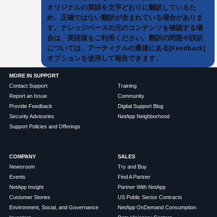
オリジナルの英語を文字どおりに翻訳しているた
め、正確ではない翻訳が含まれている場合がありま
す。ナレッジベースの元のコンテンツを確認する場
合は、英語版をご利用ください。翻訳の問題や誤訳
については、アーティクルの最後にある[Feedback]
オプションを使用して報告できます。
MORE IN SUPPORT
Contact Support
Training
Report an Issue
Community
Provide Feedback
Digital Support Blog
Security Advisories
NetApp Neighborhood
Support Policies and Offerings
COMPANY
SALES
Newsroom
Try and Buy
Events
Find A Partner
NetApp Insight
Partner With NetApp
Customer Stories
US Public Sector Contracts
Environment, Social, and Governance
NetApp OnDemand Consumption