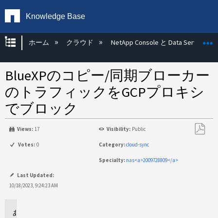
Knowledge Base
グローバル階層を展開/折りたたむ
ホーム
クラウド
NetApp Console と Data Services
BlueXPのコピー/同期ブローカー
のトラフィックをGCPプロキシ
でブロック
Views:
17
Visibility:
Public
PDF
Votes:
0
Category:
cloud-sync
と
Specialty:
nas<a>2009728809</a>
し
て
Last Updated:
保
10/18/2023, 9:24:23 AM
存
環