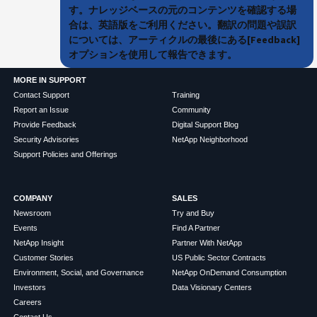
す。ナレッジベースの元のコンテンツを確認する場
合は、英語版をご利用ください。翻訳の問題や誤訳
については、アーティクルの最後にある[Feedback]
オプションを使用して報告できます。
MORE IN SUPPORT
Contact Support
Training
Report an Issue
Community
Provide Feedback
Digital Support Blog
Security Advisories
NetApp Neighborhood
Support Policies and Offerings
COMPANY
SALES
Newsroom
Try and Buy
Events
Find A Partner
NetApp Insight
Partner With NetApp
Customer Stories
US Public Sector Contracts
Environment, Social, and Governance
NetApp OnDemand Consumption
Investors
Data Visionary Centers
Careers