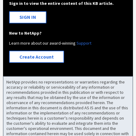
Sign in to view the entire content of this KB article.
SIGN IN
New to NetApp?
Learn more about our award-winning
Support
Create Account
NetApp provides no representations or warranties regarding the
accuracy or reliability or serviceability of any information or
recommendations provided in this publication or with respect to
any results that may be obtained by the use of the information or
observance of any recommendations provided herein. The
information in this document is distributed AS IS and the use of this
information or the implementation of any recommendations or
techniques herein is a customer's responsibility and depends on
the customer's ability to evaluate and integrate them into the
customer's operational environment. This document and the
information contained herein may be used solely in connection with