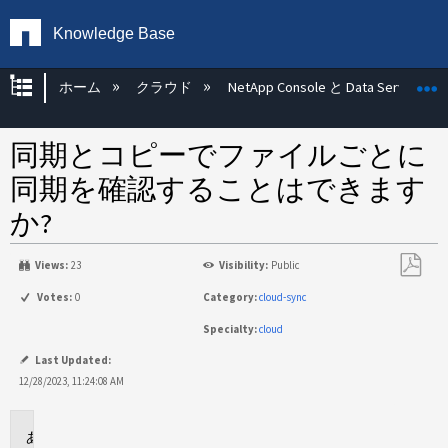
Knowledge Base
グローバル階層を展開/折りたたむ
ホーム
クラウド
NetApp Console と Data Services
同期とコピーでファイルごとに
同期を確認することはできます
か?
Views:
23
Visibility:
Public
PDF
Votes:
0
Category:
cloud-sync
と
Specialty:
cloud
し
て
Last Updated:
保
12/28/2023, 11:24:08 AM
存
環