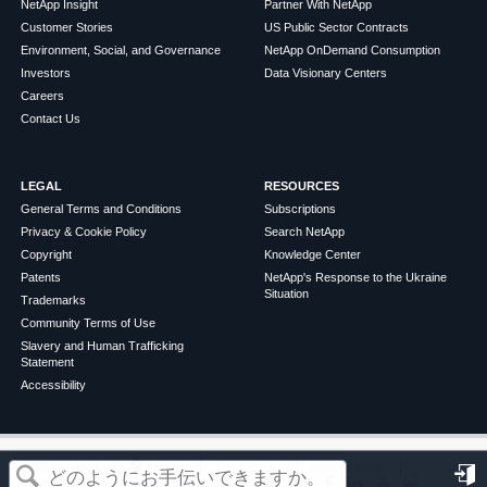
NetApp Insight
Partner With NetApp
Customer Stories
US Public Sector Contracts
Environment, Social, and Governance
NetApp OnDemand Consumption
Investors
Data Visionary Centers
Careers
Contact Us
LEGAL
RESOURCES
General Terms and Conditions
Subscriptions
Privacy & Cookie Policy
Search NetApp
Copyright
Knowledge Center
Patents
NetApp's Response to the Ukraine
Situation
Trademarks
Community Terms of Use
Slavery and Human Trafficking
Statement
Accessibility
この記事は役に立ちましたか？
©
2026
NetApp
English
Terms of Use
Privacy Policy
Cookie Policy
Cookie Settings