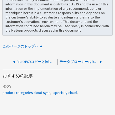
information in this document is distributed AS IS and the use of this
information or the implementation of any recommendations or
techniques herein is a customer's responsibility and depends on
the customer's ability to evaluate and integrate them into the
customer's operational environment. This document and the
information contained herein may be used solely in connection with
the NetApp products discussed in this document.
このページのトップへ
BlueXPのコピーと同期関係の設定でエンドポイントのURLを追加することはできますか？
データブローカーはRHELバージョン8.8にインストールできますか？
おすすめの記事
タグ
product-categories:cloud-sync
specialty:cloud