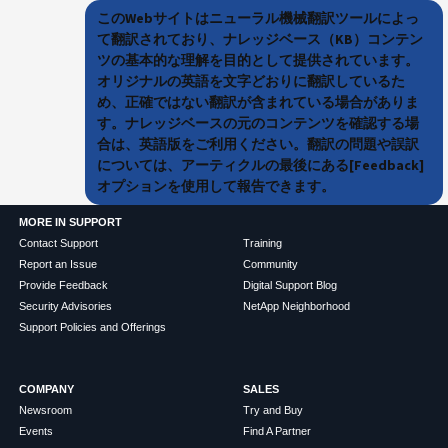
このWebサイトはニューラル機械翻訳ツールによっ
て翻訳されており、ナレッジベース（KB）コンテン
ツの基本的な理解を目的として提供されています。
オリジナルの英語を文字どおりに翻訳しているた
め、正確ではない翻訳が含まれている場合がありま
す。ナレッジベースの元のコンテンツを確認する場
合は、英語版をご利用ください。翻訳の問題や誤訳
については、アーティクルの最後にある[Feedback]
オプションを使用して報告できます。
MORE IN SUPPORT
Contact Support
Training
Report an Issue
Community
Provide Feedback
Digital Support Blog
Security Advisories
NetApp Neighborhood
Support Policies and Offerings
COMPANY
SALES
Newsroom
Try and Buy
Events
Find A Partner