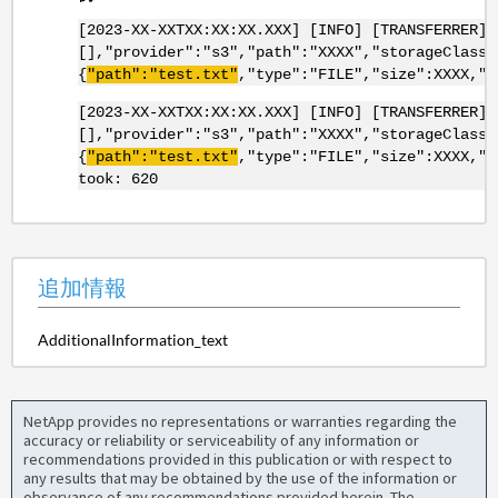
[2023-XX-XXTXX:XX:XX.XXX] [INFO] [TRANSFERRER]
[],"provider":"s3","path":"XXXX","storageClass"
{
"path":"test.txt"
,"type":"FILE","size":XXXX,"m
[2023-XX-XXTXX:XX:XX.XXX] [INFO] [TRANSFERRER]
[],"provider":"s3","path":"XXXX","storageClass"
{
"path":"test.txt"
,"type":"FILE","size":XXXX,"m
took: 620
追加情報
AdditionalInformation_text
NetApp provides no representations or warranties regarding the
accuracy or reliability or serviceability of any information or
recommendations provided in this publication or with respect to
any results that may be obtained by the use of the information or
observance of any recommendations provided herein. The