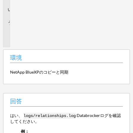
境
回
答
追
加
情
報
環境
NetApp BlueXPのコピーと同期
回答
はい、
Databrockerログを確認
logs/relationships.log
してください。
例：