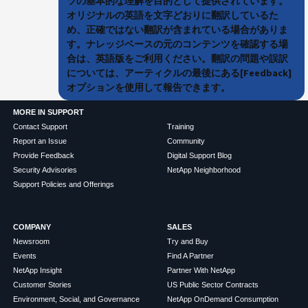
ツの基本的な理解を目的として提供されています。
オリジナルの英語を文字どおりに翻訳しているた
め、正確ではない翻訳が含まれている場合がありま
す。ナレッジベースの元のコンテンツを確認する場
合は、英語版をご利用ください。翻訳の問題や誤訳
については、アーティクルの最後にある[Feedback]
オプションを使用して報告できます。
MORE IN SUPPORT
Contact Support
Training
Report an Issue
Community
Provide Feedback
Digital Support Blog
Security Advisories
NetApp Neighborhood
Support Policies and Offerings
COMPANY
SALES
Newsroom
Try and Buy
Events
Find A Partner
NetApp Insight
Partner With NetApp
Customer Stories
US Public Sector Contracts
Environment, Social, and Governance
NetApp OnDemand Consumption