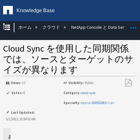
Knowledge Base
グローバル階層を展開/折りたたむ
ホーム
クラウド
NetApp Console と Data Services
Cloud Sync を使用した同期関係
では、ソースとターゲットのサ
イズが異なります
Views:
13
Visibility:
Public
PDF
Votes:
0
Category:
cloud-sync
と
Specialty:
nas<a>2009520821</a>
し
て
Last Updated:
保
5/1/2023, 10:54:01 AM
存
環