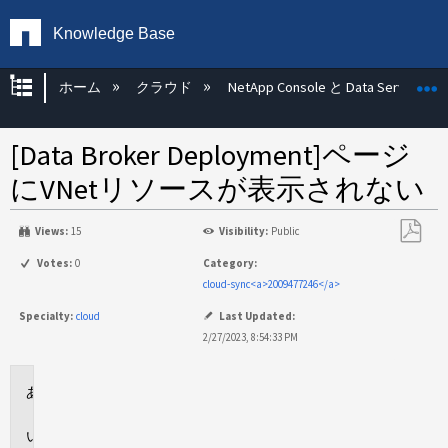
Knowledge Base
グローバル階層を展開/折りたたむ
ホーム
クラウド
NetApp Console と Data Services
[Data Broker Deployment]ページ
にVNetリソースが表示されない
Views:
15
Visibility:
Public
PDF
Votes:
0
Category:
と
cloud-sync<a>2009477246</a>
し
Specialty:
cloud
Last Updated:
て
2/27/2023, 8:54:33 PM
保
存
環
境
問