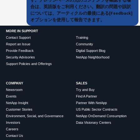
合は、英語版をご利用ください。翻訳の問題や誤訳
については、アーティクルの最後にある[Feedback]
オプションを使用して報告できます。
MORE IN SUPPORT
Contact Support
Training
Report an Issue
Community
Provide Feedback
Digital Support Blog
Security Advisories
NetApp Neighborhood
Support Policies and Offerings
COMPANY
SALES
Newsroom
Try and Buy
Events
Find A Partner
NetApp Insight
Partner With NetApp
Customer Stories
US Public Sector Contracts
Environment, Social, and Governance
NetApp OnDemand Consumption
Investors
Data Visionary Centers
Careers
Contact Us