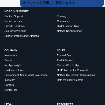
オプションを使用して報告できます。
MORE IN SUPPORT
Contact Support
Training
Report an Issue
Community
Provide Feedback
Digital Support Blog
Security Advisories
NetApp Neighborhood
Support Policies and Offerings
COMPANY
SALES
Newsroom
Try and Buy
Events
Find A Partner
NetApp Insight
Partner With NetApp
Customer Stories
US Public Sector Contracts
Environment, Social, and Governance
NetApp OnDemand Consumption
Investors
Data Visionary Centers
Careers
Contact Us
LEGAL
RESOURCES