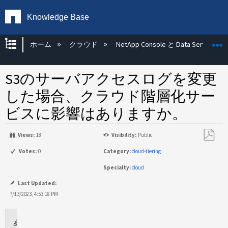
Knowledge Base
グローバル階層を展開/折りたたむ
ホーム
クラウド
NetApp Console と Data Services
S3のサーバアクセスログを変更
した場合、クラウド階層化サー
ビスに影響はありますか。
Views:
18
Visibility:
Public
PDF
Votes:
0
Category:
cloud-tiering
と
Specialty:
cloud
し
て
Last Updated:
保
7/13/2023, 4:53:18 PM
存
環