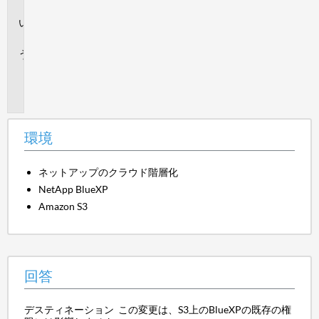
境
回
答
追
加
情
報
環境
ネットアップのクラウド階層化
NetApp BlueXP
Amazon S3
回答
デスティネーション この変更は、S3上のBlueXPの既存の権