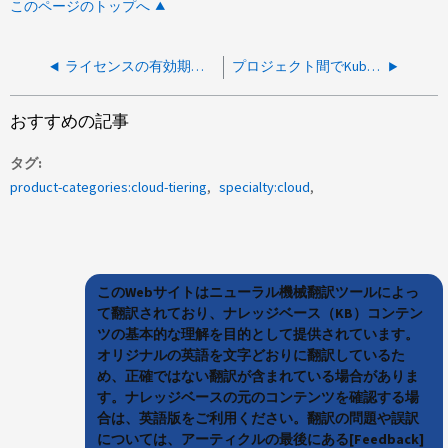
このページのトップへ
ライセンスの有効期限が切れたあと、またはライセンスされていない容量の後にデータを階層化することはできますか。
プロジェクト間でKubernetesクラスタを使用している場合にBlueXPにKubernetesクラスタが表示されない
おすすめの記事
タグ
product-categories:cloud-tiering
specialty:cloud
このWebサイトはニューラル機械翻訳ツールによっ
て翻訳されており、ナレッジベース（KB）コンテン
ツの基本的な理解を目的として提供されています。
オリジナルの英語を文字どおりに翻訳しているた
め、正確ではない翻訳が含まれている場合がありま
す。ナレッジベースの元のコンテンツを確認する場
合は、英語版をご利用ください。翻訳の問題や誤訳
については、アーティクルの最後にある[Feedback]