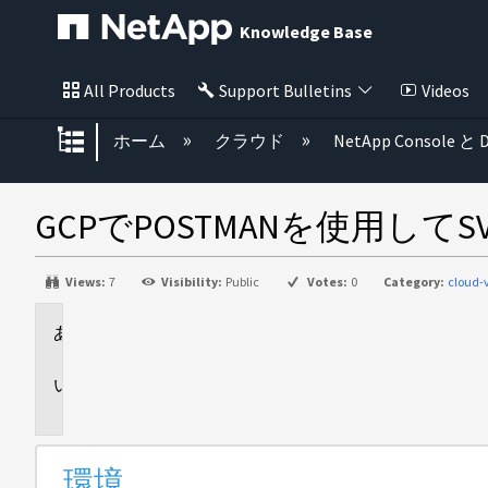
Knowledge Base
All Products
Support Bulletins
Videos
グローバル階層を展開/折りたた
ホーム
クラウド
NetApp Console と D
GCPでPOSTMANを使用し
Views:
7
Visibility:
Public
Votes:
0
Category:
cloud-
環
境
問
題
環境