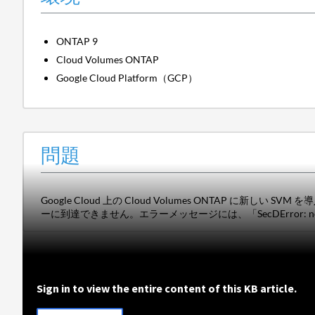
ONTAP 9
Cloud Volumes ONTAP
Google Cloud Platform（GCP）
問題
Google Cloud 上の Cloud Volumes ONTAP に新し
ーに到達できません。エラーメッセージには、「SecDError: no co
Sign in to view the entire content of this KB article.