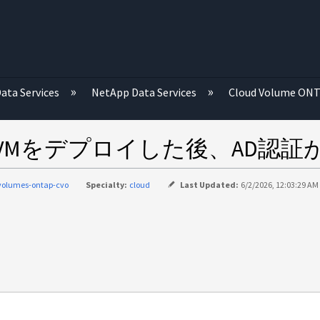
む
ata Services
NetApp Data Services
Cloud Volume ON
てSVMをデプロイした後、AD認
volumes-ontap-cvo
Specialty:
cloud
Last Updated:
6/2/2026, 12:03:29 AM