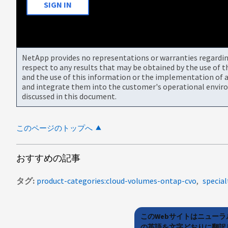
SIGN IN
NetApp provides no representations or warranties regarding 
respect to any results that may be obtained by the use of 
and the use of this information or the implementation of a
and integrate them into the customer's operational envir
discussed in this document.
このページのトップへ
おすすめの記事
タグ
product-categories:cloud-volumes-ontap-cvo
special
このWebサイトはニュー
の英語を文字どおりに翻訳