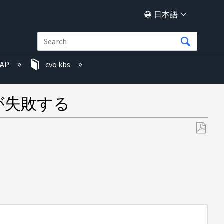
日本語
TAP
cvo kbs
証が失敗する
PDF
と
し
て
保
存