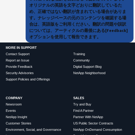
オリジナルの英語を文字どおりに翻訳しているた
め、正確ではない翻訳が含まれている場合がありま
す。ナレッジベースの元のコンテンツを確認する場
合は、英語版をご利用ください。翻訳の問題や誤訳
については、アーティクルの最後にある[Feedback]
オプションを使用して報告できます。
MORE IN SUPPORT
Contact Support
Training
Report an Issue
Community
Provide Feedback
Digital Support Blog
Security Advisories
NetApp Neighborhood
Support Policies and Offerings
COMPANY
SALES
Newsroom
Try and Buy
Events
Find A Partner
NetApp Insight
Partner With NetApp
Customer Stories
US Public Sector Contracts
Environment, Social, and Governance
NetApp OnDemand Consumption