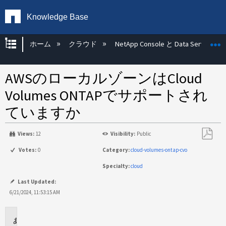
Knowledge Base
グローバル階層を展開/折りたたむ
ホーム
クラウド
NetApp Console と Data Services
AWSのローカルゾーンはCloud
Volumes ONTAPでサポートされ
ていますか
Views:
12
Visibility:
Public
PDF
Votes:
0
Category:
cloud-volumes-ontap-cvo
と
Specialty:
cloud
し
て
Last Updated:
保
6/21/2024, 11:53:15 AM
存
環