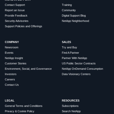
Contact Support
Training
Report an Issue
Community
Provide Feedback
Digital Support Blog
Security Advisories
NetApp Neighborhood
Support Policies and Offerings
COMPANY
SALES
Newsroom
Try and Buy
Events
Find A Partner
NetApp Insight
Partner With NetApp
Customer Stories
US Public Sector Contracts
Environment, Social, and Governance
NetApp OnDemand Consumption
Investors
Data Visionary Centers
Careers
Contact Us
LEGAL
RESOURCES
General Terms and Conditions
Subscriptions
Privacy & Cookie Policy
Search NetApp