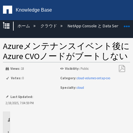
Knowledge Base
グローバル階層を展開/折りたたむ
ホーム
クラウド
NetApp Console と Data Services
Azureメンテナンスイベント後に
Azure CVOノードがブートしない
Views:
18
Visibility:
Public
PDF
Votes:
0
Category:
cloud-volumes-ontap-cvo
と
Specialty:
cloud
し
て
Last Updated:
保
2/18/2025, 7:04:59 PM
存
環
境
問