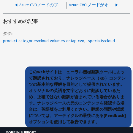
Azure CVOノードのブートループ、NVMeコントローラーが致命的な状態になりリセットされます
Azure CVO ノードがオフラインになり、NIC の取り外し時にシリアル コンソールに「Entering FM state:5」というエラーが表示される
おすすめの記事
タグ
product-categories:cloud-volumes-ontap-cvo
specialty:cloud
このWebサイトはニューラル機械翻訳ツールによっ
て翻訳されており、ナレッジベース（KB）コンテン
ツの基本的な理解を目的として提供されています。
オリジナルの英語を文字どおりに翻訳しているた
め、正確ではない翻訳が含まれている場合がありま
す。ナレッジベースの元のコンテンツを確認する場
合は、英語版をご利用ください。翻訳の問題や誤訳
については、アーティクルの最後にある[Feedback]
オプションを使用して報告できます。
MORE IN SUPPORT