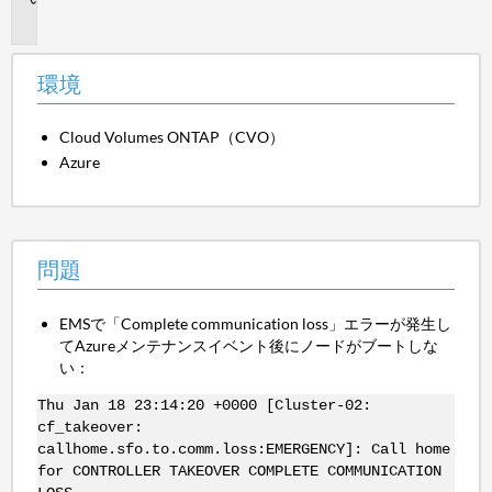
題
環境
Cloud Volumes ONTAP（CVO）
Azure
問題
EMSで「Complete communication loss」エラーが発生し
てAzureメンテナンスイベント後にノードがブートしな
い：
Thu Jan 18 23:14:20 +0000 [Cluster-02:
cf_takeover:
callhome.sfo.to.comm.loss:EMERGENCY]: Call home
for CONTROLLER TAKEOVER COMPLETE COMMUNICATION