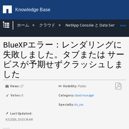
Knowledge Base
グローバル階層を展開/折りたたむ
ホーム
クラウド
NetApp Console と Data Services
BlueXPエラー：レンダリングに
失敗しました。タブまたは サー
ビスが予期せずクラッシュしま
した
Views:
17
Visibility:
Public
PDF
Votes:
0
Category:
cloud-manager
と
Specialty:
ds_cvo
し
て
Last Updated:
保
4/5/2026, 10:03:34 AM
存