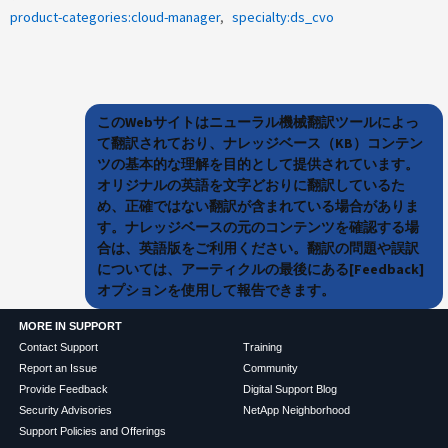
product-categories:cloud-manager
specialty:ds_cvo
このWebサイトはニューラル機械翻訳ツールによっ
て翻訳されており、ナレッジベース（KB）コンテン
ツの基本的な理解を目的として提供されています。
オリジナルの英語を文字どおりに翻訳しているた
め、正確ではない翻訳が含まれている場合がありま
す。ナレッジベースの元のコンテンツを確認する場
合は、英語版をご利用ください。翻訳の問題や誤訳
については、アーティクルの最後にある[Feedback]
オプションを使用して報告できます。
MORE IN SUPPORT
Contact Support
Training
Report an Issue
Community
Provide Feedback
Digital Support Blog
Security Advisories
NetApp Neighborhood
Support Policies and Offerings