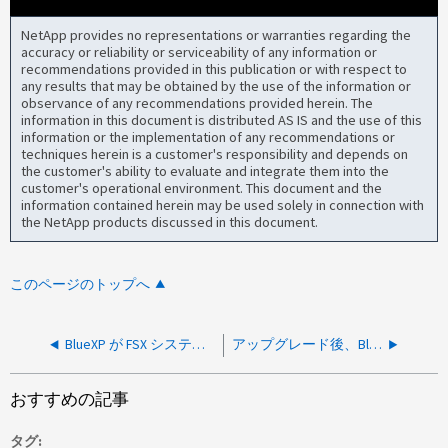
NetApp provides no representations or warranties regarding the
accuracy or reliability or serviceability of any information or
recommendations provided in this publication or with respect to
any results that may be obtained by the use of the information or
observance of any recommendations provided herein. The
information in this document is distributed AS IS and the use of this
information or the implementation of any recommendations or
techniques herein is a customer's responsibility and depends on
the customer's ability to evaluate and integrate them into the
customer's operational environment. This document and the
information contained herein may be used solely in connection with
the NetApp products discussed in this document.
このページのトップへ
BlueXP が FSX システムを管理しようとした際にエラーメッセージが表示される
アップグレード後、BlueXPが正常に動作しない
おすすめの記事
タグ