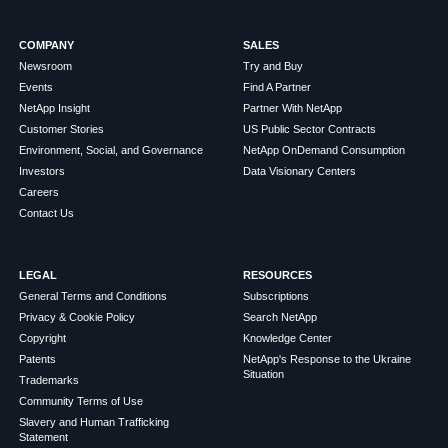
COMPANY
SALES
Newsroom
Try and Buy
Events
Find A Partner
NetApp Insight
Partner With NetApp
Customer Stories
US Public Sector Contracts
Environment, Social, and Governance
NetApp OnDemand Consumption
Investors
Data Visionary Centers
Careers
Contact Us
LEGAL
RESOURCES
General Terms and Conditions
Subscriptions
Privacy & Cookie Policy
Search NetApp
Copyright
Knowledge Center
Patents
NetApp's Response to the Ukraine
Situation
Trademarks
Community Terms of Use
Slavery and Human Trafficking
Statement