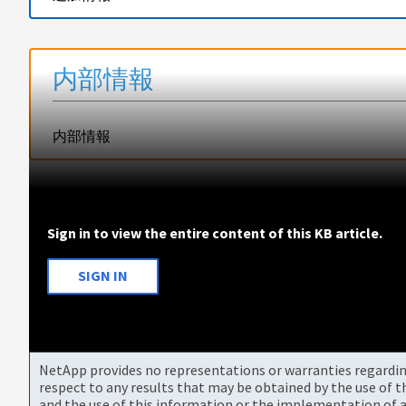
内部情報
内部情報
Sign in to view the entire content of this KB article.
SIGN IN
NetApp provides no representations or warranties regarding 
respect to any results that may be obtained by the use of 
and the use of this information or the implementation of a