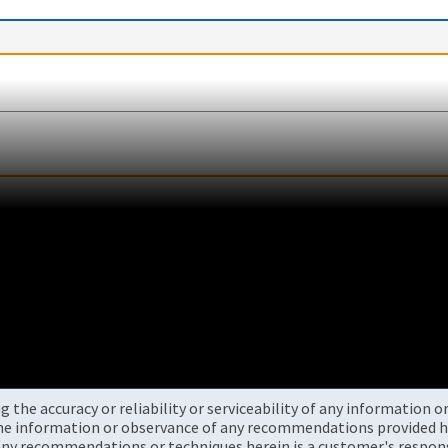
the accuracy or reliability or serviceability of any information 
the information or observance of any recommendations provided he
ny recommendations or techniques herein is a customer's responsi