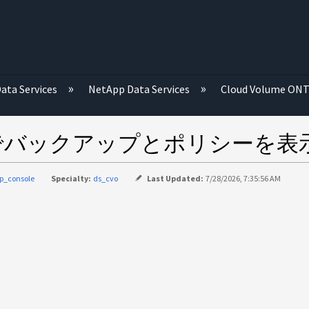
む
ata Services
NetApp Data Services
Cloud Volume ON
ームでバックアップとポリシーを
p_console
Specialty:
ds_cvo
Last Updated:
7/28/2026, 7:35:56 AM