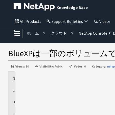
Knowledge Base
All Products
Support Bulletins
Videos
グローバル階層を展開/折りたた
ホーム
クラウド
NetApp Console と D
BlueXPは一部のボリュ
Views:
14
Visibility:
Public
Votes:
0
Category:
netap
環
境
問
題
原
因