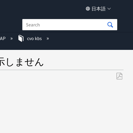
日本語
TAP
cvo kbs
表示しません
PDF
と
し
て
保
存