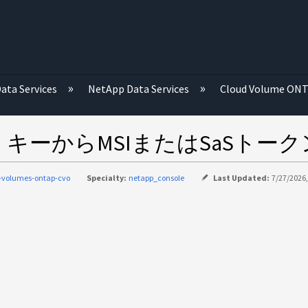
む
ata Services
NetApp Data Services
Cloud Volume ON
クセス キーからMSIまたはSaSトー
-volumes-ontap-cvo
Specialty:
netapp_console
Last Updated:
7/27/2026,