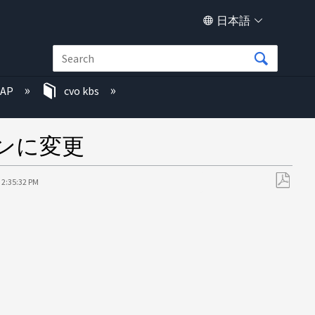
日本語
TAP
cvo kbs
クンに変更
 2:35:32 PM
PDF
と
し
て
保
存