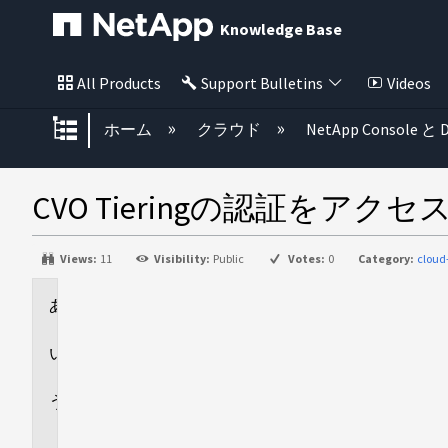
Knowledge Base
All Products
Support Bulletins
Videos
グローバル階層を展開/折りたた
ホーム
クラウド
NetApp Console と D
CVO Tieringの認証をア
Views:
11
Visibility:
Public
Votes:
0
Category:
cloud
環
境
回
答
追
加
情