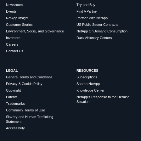
Newsroom
Try and Buy
Events
Find A Partner
NetApp Insight
Partner With NetApp
Customer Stories
US Public Sector Contracts
Environment, Social, and Governance
NetApp OnDemand Consumption
Investors
Data Visionary Centers
Careers
Contact Us
LEGAL
RESOURCES
General Terms and Conditions
Subscriptions
Privacy & Cookie Policy
Search NetApp
Copyright
Knowledge Center
Patents
NetApp's Response to the Ukraine
Situation
Trademarks
Community Terms of Use
Slavery and Human Trafficking
Statement
Accessibility