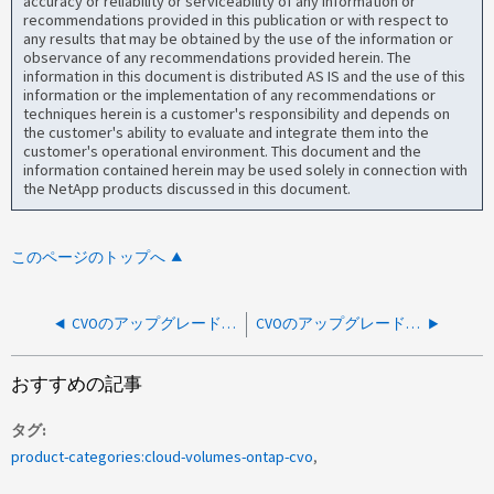
accuracy or reliability or serviceability of any information or
recommendations provided in this publication or with respect to
any results that may be obtained by the use of the information or
observance of any recommendations provided herein. The
information in this document is distributed AS IS and the use of this
information or the implementation of any recommendations or
techniques herein is a customer's responsibility and depends on
the customer's ability to evaluate and integrate them into the
customer's operational environment. This document and the
information contained herein may be used solely in connection with
the NetApp products discussed in this document.
このページのトップへ
CVOのアップグレードが失敗してエラー：この操作を実行する権限がありません
CVOのアップグレードが失敗し、「内部サーバエラーがあります」というエラーメッセージが表示される
おすすめの記事
タグ
product-categories:cloud-volumes-ontap-cvo