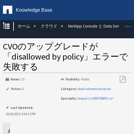
Knowledge Base
グローバル階層を展開/折りたたむ
ホーム
クラウド
NetApp Console と Data Services
CVOのアップグレードが
「disallowed by policy」エラーで
失敗する
Views:
13
Visibility:
Public
PDF
Votes:
0
Category:
cloud-volumes-ontap-cvo
と
Specialty:
bluexp<a>2009750805</a>
し
て
Last Updated:
保
10/16/2023, 9:54:13 PM
存
環