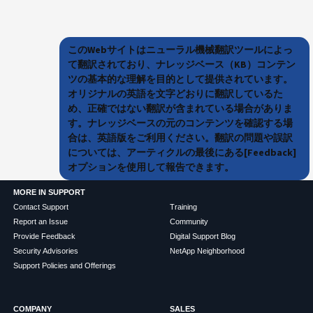
このWebサイトはニューラル機械翻訳ツールによっ
て翻訳されており、ナレッジベース（KB）コンテン
ツの基本的な理解を目的として提供されています。
オリジナルの英語を文字どおりに翻訳しているた
め、正確ではない翻訳が含まれている場合がありま
す。ナレッジベースの元のコンテンツを確認する場
合は、英語版をご利用ください。翻訳の問題や誤訳
については、アーティクルの最後にある[Feedback]
オプションを使用して報告できます。
MORE IN SUPPORT
Contact Support
Training
Report an Issue
Community
Provide Feedback
Digital Support Blog
Security Advisories
NetApp Neighborhood
Support Policies and Offerings
COMPANY
SALES