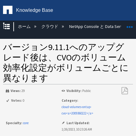
Knowledge Base
グローバル階層を展開/折りたたむ
ホーム
クラウド
NetApp Console と Data Services
バージョン9.11.1へのアップグ
レード後は、CVOのボリューム
効率化設定がボリュームごとに
異なります
Views:
29
Visibility:
Public
PDF
Votes:
0
Category:
と
cloud-volumes-ontap-
し
cvo<a>2009360222</a>
て
Specialty:
core
Last Updated:
保
1/26/2023, 10:23:26 AM
存