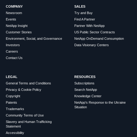
COMPANY
SALES
Newsroom
Try and Buy
Events
Find A Partner
NetApp Insight
Partner With NetApp
Customer Stories
US Public Sector Contracts
Environment, Social, and Governance
NetApp OnDemand Consumption
Investors
Data Visionary Centers
Careers
Contact Us
LEGAL
RESOURCES
General Terms and Conditions
Subscriptions
Privacy & Cookie Policy
Search NetApp
Copyright
Knowledge Center
Patents
NetApp's Response to the Ukraine
Situation
Trademarks
Community Terms of Use
Slavery and Human Trafficking
Statement
Accessibility