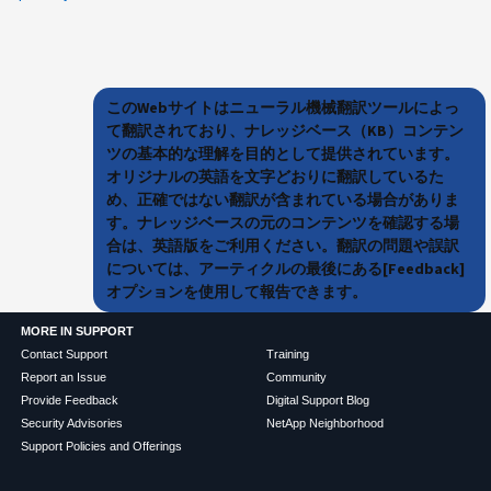
このWebサイトはニューラル機械翻訳ツールによっ
て翻訳されており、ナレッジベース（KB）コンテン
ツの基本的な理解を目的として提供されています。
オリジナルの英語を文字どおりに翻訳しているた
め、正確ではない翻訳が含まれている場合がありま
す。ナレッジベースの元のコンテンツを確認する場
合は、英語版をご利用ください。翻訳の問題や誤訳
については、アーティクルの最後にある[Feedback]
オプションを使用して報告できます。
MORE IN SUPPORT
Contact Support
Training
Report an Issue
Community
Provide Feedback
Digital Support Blog
Security Advisories
NetApp Neighborhood
Support Policies and Offerings