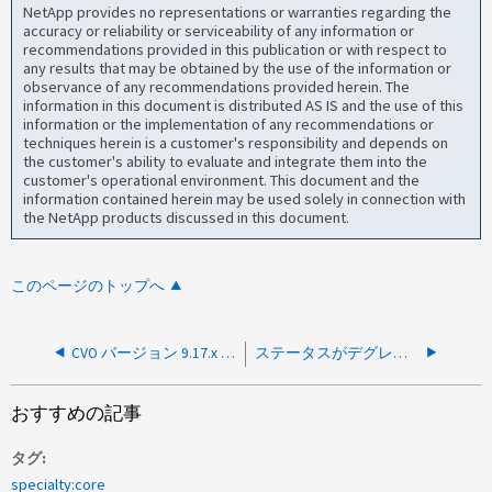
NetApp provides no representations or warranties regarding the
accuracy or reliability or serviceability of any information or
recommendations provided in this publication or with respect to
any results that may be obtained by the use of the information or
observance of any recommendations provided herein. The
information in this document is distributed AS IS and the use of this
information or the implementation of any recommendations or
techniques herein is a customer's responsibility and depends on
the customer's ability to evaluate and integrate them into the
customer's operational environment. This document and the
information contained herein may be used solely in connection with
the NetApp products discussed in this document.
このページのトップへ
CVO バージョン 9.17.x は NetApp Console でアップグレードできません
ステータスがデグレードのCVO：「Failed to establish HTTP connection to the mediator」
おすすめの記事
タグ
specialty:core