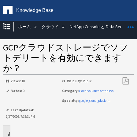
Knowledge Base
グローバル階層を展開/折りたたむ
ホーム
クラウド
NetApp Console と Data Services
GCPクラウドストレージでソフ
トデリートを有効にできます
か？
Views:
10
Visibility:
Public
PDF
Votes:
0
Category:
cloud-volumes-ontap-cvo
と
Specialty:
google_cloud_platform
し
て
Last Updated:
保
7/27/2026, 7:35:31 PM
存
環