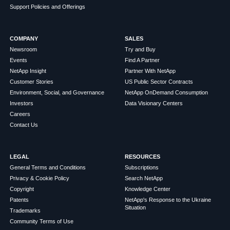
Support Policies and Offerings
COMPANY
SALES
Newsroom
Try and Buy
Events
Find A Partner
NetApp Insight
Partner With NetApp
Customer Stories
US Public Sector Contracts
Environment, Social, and Governance
NetApp OnDemand Consumption
Investors
Data Visionary Centers
Careers
Contact Us
LEGAL
RESOURCES
General Terms and Conditions
Subscriptions
Privacy & Cookie Policy
Search NetApp
Copyright
Knowledge Center
Patents
NetApp's Response to the Ukraine
Situation
Trademarks
Community Terms of Use