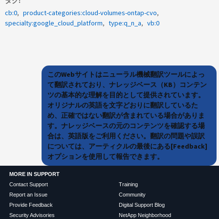
タグ
cb:0
product-categories:cloud-volumes-ontap-cvo
specialty:google_cloud_platform
type:q_n_a
vb:0
このWebサイトはニューラル機械翻訳ツールによっ
て翻訳されており、ナレッジベース（KB）コンテン
ツの基本的な理解を目的として提供されています。
オリジナルの英語を文字どおりに翻訳しているた
め、正確ではない翻訳が含まれている場合がありま
す。ナレッジベースの元のコンテンツを確認する場
合は、英語版をご利用ください。翻訳の問題や誤訳
については、アーティクルの最後にある[Feedback]
オプションを使用して報告できます。
MORE IN SUPPORT
Contact Support
Training
Report an Issue
Community
Provide Feedback
Digital Support Blog
Security Advisories
NetApp Neighborhood