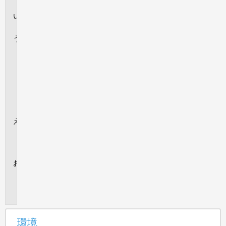
境
回
答
パ
ー
ト
ナ
ー
ノ
ー
ト
追
加
情
報
内
部
情
報
環境