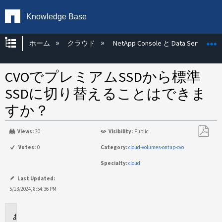
Knowledge Base
グローバル階層を展開/折りたたむ
ホーム
クラウド
NetApp Console と Data Services
CVOでプレミアムSSDから標準
SSDに切り替えることはできま
すか？
Views:
20
Visibility:
Public
PDF
Votes:
0
Category:
cloud-volumes-ontap-cvo
と
Specialty:
cloud
し
て
Last Updated:
保
5/13/2024, 8:54:36 PM
存
環