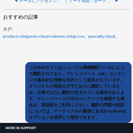
データにアクセスできなくなることなくCVO Mediatorをリブートできるか
ノード理由：ポートまたはサーバが正しくないため、オブジェクトストアの可用性を確認できません
おすすめの記事
タグ
product-categories:cloud-volumes-ontap-cvo
specialty:cloud
このWebサイトはニューラル機械翻訳ツールによっ
て翻訳されており、ナレッジベース（KB）コンテン
ツの基本的な理解を目的として提供されています。
オリジナルの英語を文字どおりに翻訳しているた
め、正確ではない翻訳が含まれている場合がありま
す。ナレッジベースの元のコンテンツを確認する場
合は、英語版をご利用ください。翻訳の問題や誤訳
については、アーティクルの最後にある[Feedback]
オプションを使用して報告できます。
MORE IN SUPPORT