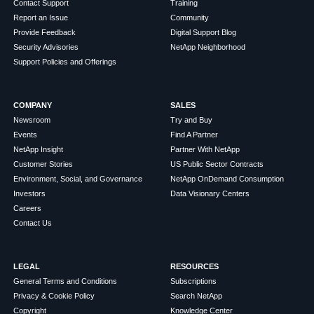
Contact Support
Training
Report an Issue
Community
Provide Feedback
Digital Support Blog
Security Advisories
NetApp Neighborhood
Support Policies and Offerings
COMPANY
SALES
Newsroom
Try and Buy
Events
Find A Partner
NetApp Insight
Partner With NetApp
Customer Stories
US Public Sector Contracts
Environment, Social, and Governance
NetApp OnDemand Consumption
Investors
Data Visionary Centers
Careers
Contact Us
LEGAL
RESOURCES
General Terms and Conditions
Subscriptions
Privacy & Cookie Policy
Search NetApp
Copyright
Knowledge Center