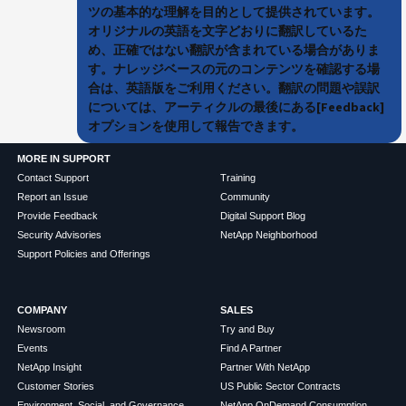
ツの基本的な理解を目的として提供されています。
オリジナルの英語を文字どおりに翻訳しているた
め、正確ではない翻訳が含まれている場合がありま
す。ナレッジベースの元のコンテンツを確認する場
合は、英語版をご利用ください。翻訳の問題や誤訳
については、アーティクルの最後にある[Feedback]
オプションを使用して報告できます。
MORE IN SUPPORT
Contact Support
Training
Report an Issue
Community
Provide Feedback
Digital Support Blog
Security Advisories
NetApp Neighborhood
Support Policies and Offerings
COMPANY
SALES
Newsroom
Try and Buy
Events
Find A Partner
NetApp Insight
Partner With NetApp
Customer Stories
US Public Sector Contracts
Environment, Social, and Governance
NetApp OnDemand Consumption