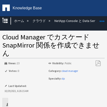
Knowledge Base
グローバル階層を展開/折りたたむ
ホーム
クラウド
NetApp Console と Data Services
Cloud Manager でカスケード
SnapMirror 関係を作成できませ
ん
Views:
23
Visibility:
Public
PDF
Votes:
0
Category:
cloud-manager
と
Specialty:
dp
し
て
Last Updated:
保
10/29/2021, 6:26:15 AM
存
環