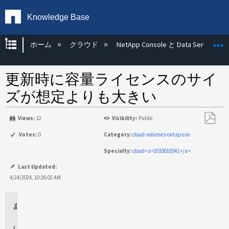
Knowledge Base
グローバル階層を展開/折りたたむ
ホーム
クラウド
NetApp Console と Data Services
更新時に容量ライセンスのサイ
ズが想定よりも大きい
Views:
12
Visibility:
Public
PDF
Votes:
0
Category:
cloud-volumes-ontap-cvo
と
Specialty:
cloud<a>2010010541</a>
し
て
Last Updated:
保
4/24/2024, 10:26:02 AM
存
環
境
問