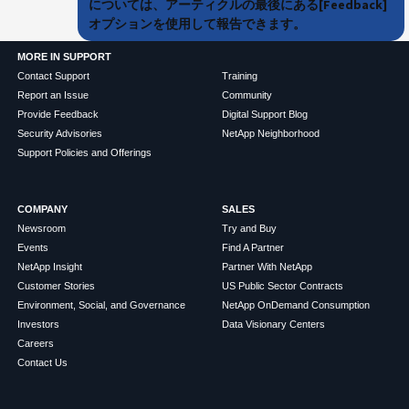
については、アーティクルの最後にある[Feedback]
オプションを使用して報告できます。
MORE IN SUPPORT
Contact Support
Training
Report an Issue
Community
Provide Feedback
Digital Support Blog
Security Advisories
NetApp Neighborhood
Support Policies and Offerings
COMPANY
SALES
Newsroom
Try and Buy
Events
Find A Partner
NetApp Insight
Partner With NetApp
Customer Stories
US Public Sector Contracts
Environment, Social, and Governance
NetApp OnDemand Consumption
Investors
Data Visionary Centers
Careers
Contact Us