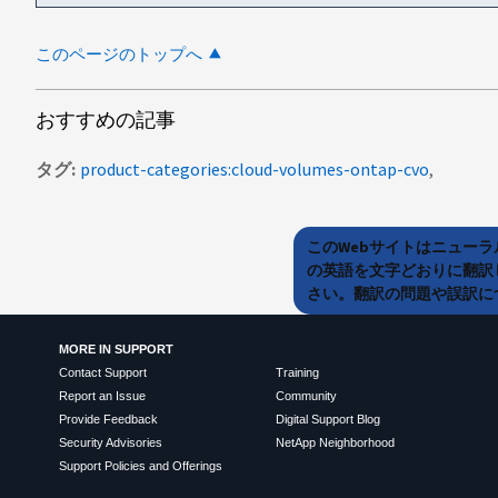
このページのトップへ
おすすめの記事
タグ
product-categories:cloud-volumes-ontap-cvo
このWebサイトはニュー
の英語を文字どおりに翻訳
さい。翻訳の問題や誤訳につ
MORE IN SUPPORT
Contact Support
Training
Report an Issue
Community
Provide Feedback
Digital Support Blog
Security Advisories
NetApp Neighborhood
Support Policies and Offerings