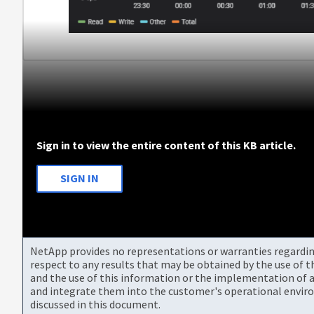
Sign in to view the entire content of this KB article.
SIGN IN
NetApp provides no representations or warranties regarding 
respect to any results that may be obtained by the use of 
and the use of this information or the implementation of a
and integrate them into the customer's operational envir
discussed in this document.