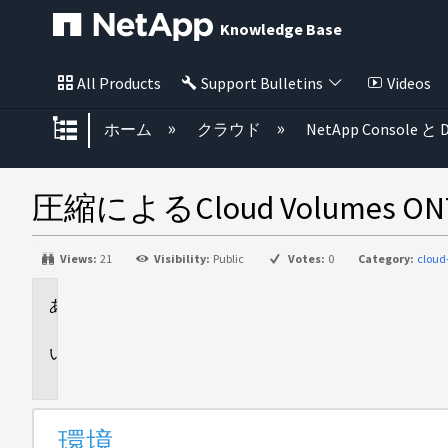
Knowledge Base
All Products
Support Bulletins
Videos
グローバル階層を展開/折りたた
ホーム
クラウド
NetApp Console と D
圧縮によるCloud Volumes
Views:
21
Visibility:
Public
Votes:
0
Category:
cloud
環
境
問
題
環境