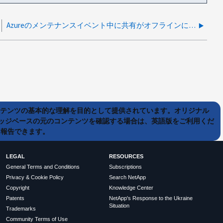
Azureのメンテナンスイベント中に共有がオフラインになる
ンテンツの基本的な理解を目的として提供されています。オリジナル
ッジベースの元のコンテンツを確認する場合は、英語版をご利用くだ
て報告できます。
LEGAL
RESOURCES
General Terms and Conditions
Subscriptions
Privacy & Cookie Policy
Search NetApp
Copyright
Knowledge Center
Patents
NetApp's Response to the Ukraine
Situation
Trademarks
Community Terms of Use