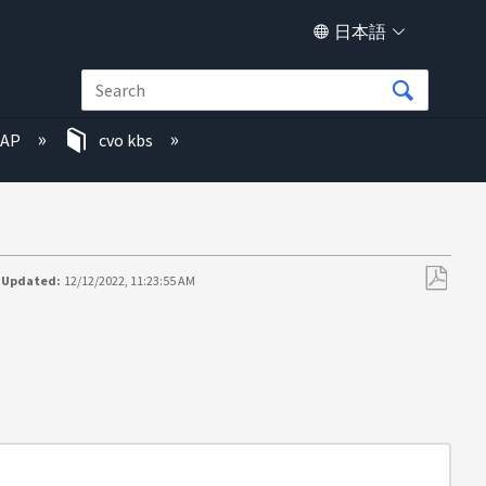
日本語
TAP
cvo kbs
 Updated:
12/12/2022, 11:23:55 AM
PDF
と
し
て
保
存