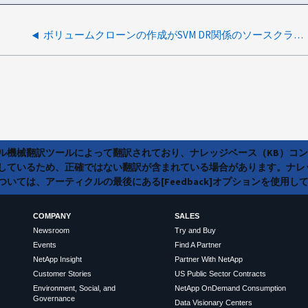
ボリュームクローンの作成がSVM DR関係のソースクラスタまたはデスティネーションクラスタに影響するか
ラル機械翻訳ツールによって翻訳されており、ナレッジベース（KB）コ
しているため、正確ではない翻訳が含まれている場合があります。ナレ
いては、アーティクルの最後にある[Feedback]オプションを使用し
COMPANY
SALES
Newsroom
Try and Buy
Events
Find A Partner
NetApp Insight
Partner With NetApp
Customer Stories
US Public Sector Contracts
Environment, Social, and
NetApp OnDemand Consumption
Governance
Data Visionary Centers