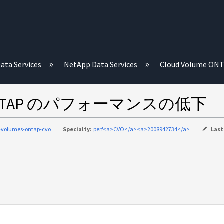
む
ata Services
NetApp Data Services
Cloud Volume ON
 ONTAP のパフォーマンスの低下
-volumes-ontap-cvo
Specialty:
perf<a>CVO</a><a>2008942734</a>
Last