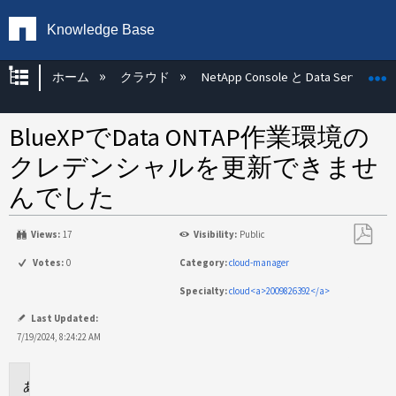
Knowledge Base
グローバル階層を展開/折りたたむ
ホーム
クラウド
NetApp Console と Data Services
BlueXPでData ONTAP作業環境の
クレデンシャルを更新できませ
んでした
Views:
17
Visibility:
Public
PDF
Votes:
0
Category:
cloud-manager
と
Specialty:
cloud<a>2009826392</a>
し
て
Last Updated:
保
7/19/2024, 8:24:22 AM
存
環