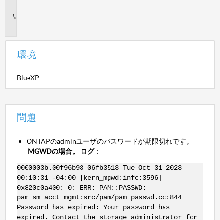
境
問
題
環境
BlueXP
問題
ONTAPのadminユーザのパスワードが期限切れです。
MGWDの場合。 ログ
：
0000003b.00f96b93 06fb3513 Tue Oct 31 2023
00:10:31 -04:00 [kern_mgwd:info:3596]
0x820c0a400: 0: ERR: PAM::PASSWD:
pam_sm_acct_mgmt:src/pam/pam_passwd.cc:844
Password has expired: Your password has
expired. Contact the storage administrator for