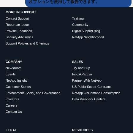
オプションを使用して報告できます。
MORE IN SUPPORT
Contact Support
Training
Report an Issue
Community
Provide Feedback
Digital Support Blog
Security Advisories
NetApp Neighborhood
Support Policies and Offerings
COMPANY
SALES
Newsroom
Try and Buy
Events
Find A Partner
NetApp Insight
Partner With NetApp
Customer Stories
US Public Sector Contracts
Environment, Social, and Governance
NetApp OnDemand Consumption
Investors
Data Visionary Centers
Careers
Contact Us
LEGAL
RESOURCES