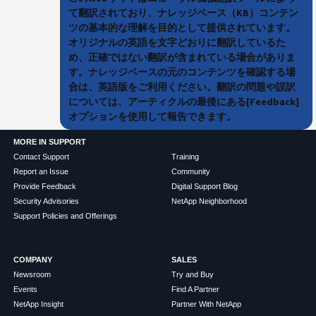
て翻訳されており、ナレッジベース（KB）コンテン
ツの基本的な理解を目的として提供されています。
オリジナルの英語を文字どおりに翻訳しているた
め、正確ではない翻訳が含まれている場合がありま
す。ナレッジベースの元のコンテンツを確認する場
合は、英語版をご利用ください。翻訳の問題や誤訳
については、アーティクルの最後にある[Feedback]
オプションを使用して報告できます。
MORE IN SUPPORT
Contact Support
Training
Report an Issue
Community
Provide Feedback
Digital Support Blog
Security Advisories
NetApp Neighborhood
Support Policies and Offerings
COMPANY
SALES
Newsroom
Try and Buy
Events
Find A Partner
NetApp Insight
Partner With NetApp