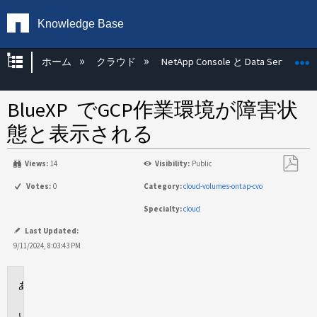
Knowledge Base
グローバル階層を展開/折りたたむ
ホーム
クラウド
NetApp Console と Data Services
BlueXP でGCP作業環境が障害状
態と表示される
Views:
14
Visibility:
Public
PDF
Votes:
0
Category:
cloud-volumes-ontap-cvo
と
Specialty:
cloud
し
て
Last Updated:
保
9/11/2024, 8:03:43 PM
存
環
境
問