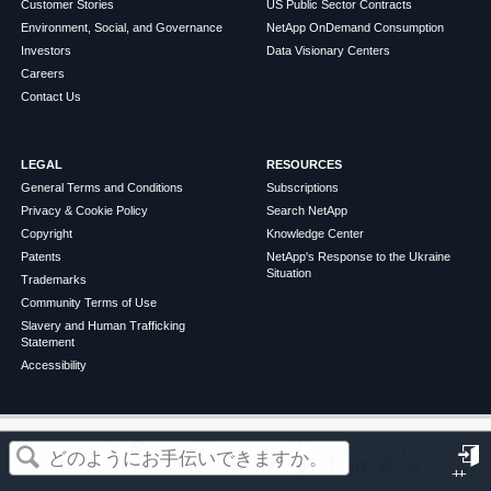
Customer Stories
US Public Sector Contracts
Environment, Social, and Governance
NetApp OnDemand Consumption
Investors
Data Visionary Centers
Careers
Contact Us
LEGAL
RESOURCES
General Terms and Conditions
Subscriptions
Privacy & Cookie Policy
Search NetApp
Copyright
Knowledge Center
Patents
NetApp's Response to the Ukraine
Situation
Trademarks
Community Terms of Use
Slavery and Human Trafficking
Statement
Accessibility
この記事は役に立ちましたか？
©
2026
NetApp
English
Terms of Use
Privacy Policy
Cookie Policy
Cookie Settings
サ
はい
いいえ
イ