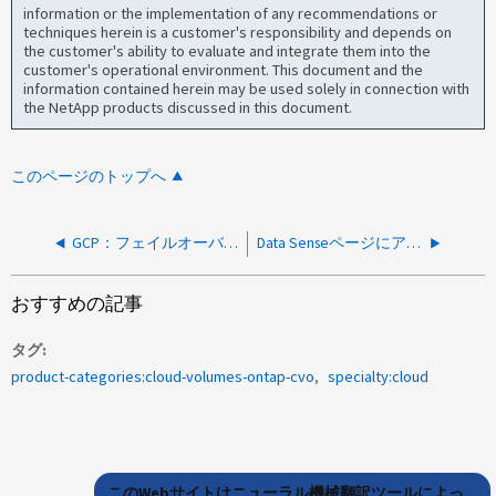
information or the implementation of any recommendations or
techniques herein is a customer's responsibility and depends on
the customer's ability to evaluate and integrate them into the
customer's operational environment. This document and the
information contained herein may be used solely in connection with
the NetApp products discussed in this document.
このページのトップへ
GCP：フェイルオーバーが無効になっています（ログが同期されていません）
Data Senseページにアクセスしようとすると、「Something wrong」エラーが表示される
おすすめの記事
タグ
product-categories:cloud-volumes-ontap-cvo
specialty:cloud
このWebサイトはニューラル機械翻訳ツールによっ