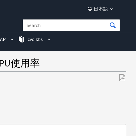
日本語
TAP
cvo kbs
いCPU使用率
PDF
と
し
て
保
存