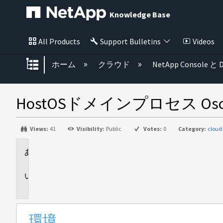
Knowledge Base
All Products
Support Bulletins
Videos
グローバル階層を展開/折りたた
ホーム
クラウド
NetApp Console と D
HostOSドメインプロセス OscL
Views:
41
Visibility:
Public
Votes:
0
Category:
cloud
環
境
問
題
環境