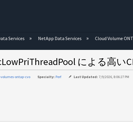
む
ata Services
NetApp Data Services
Cloud Volume ON
owPriThreadPool による高
-volumes-ontap-cvo
Specialty:
Perf
Last Updated:
7/9/2026, 8:06:27 PM