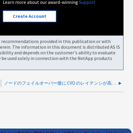
Learn more about our award-winning
Support
Create Account
or recommendations provided in this publication or with
rein. The information in this document is distributed AS IS
bility and depends on the customer's ability to evaluate
be used solely in connection with the NetApp products
ノードのフェイルオーバー後に CVO のレイテンシが高くなる