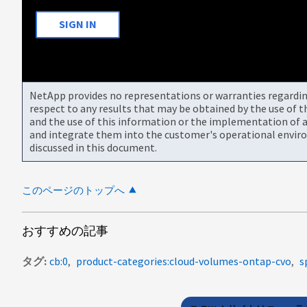
SIGN IN
NetApp provides no representations or warranties regarding 
respect to any results that may be obtained by the use of 
and the use of this information or the implementation of a
and integrate them into the customer's operational envir
discussed in this document.
このページのトップへ
おすすめの記事
タグ
cb:0
product-categories:cloud-volumes-ontap-cvo
s