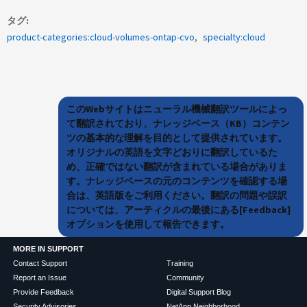
タグ
product-categories:cloud-volumes-ontap-cvo
specialty:cloud
このWebサイトはニューラル機械翻訳ツールによっ
て翻訳されており、ナレッジベース（KB）コンテン
ツの基本的な理解を目的として提供されています。
オリジナルの英語を文字どおりに翻訳しているた
め、正確ではない翻訳が含まれている場合がありま
す。ナレッジベースの元のコンテンツを確認する場
合は、英語版をご利用ください。翻訳の問題や誤訳
については、アーティクルの最後にある[Feedback]
オプションを使用して報告できます。
MORE IN SUPPORT
Contact Support
Training
Report an Issue
Community
Provide Feedback
Digital Support Blog
Security Advisories
NetApp Neighborhood