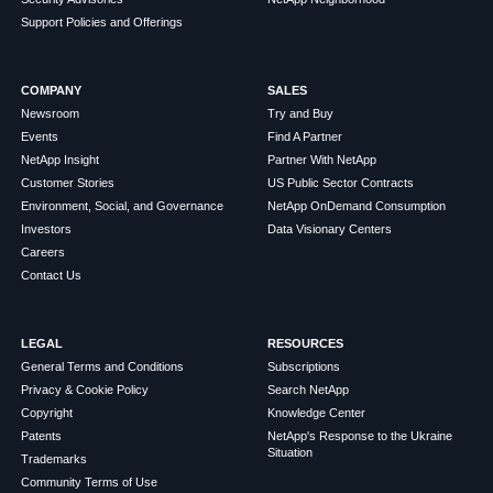
Support Policies and Offerings
COMPANY
SALES
Newsroom
Try and Buy
Events
Find A Partner
NetApp Insight
Partner With NetApp
Customer Stories
US Public Sector Contracts
Environment, Social, and Governance
NetApp OnDemand Consumption
Investors
Data Visionary Centers
Careers
Contact Us
LEGAL
RESOURCES
General Terms and Conditions
Subscriptions
Privacy & Cookie Policy
Search NetApp
Copyright
Knowledge Center
Patents
NetApp's Response to the Ukraine
Situation
Trademarks
Community Terms of Use