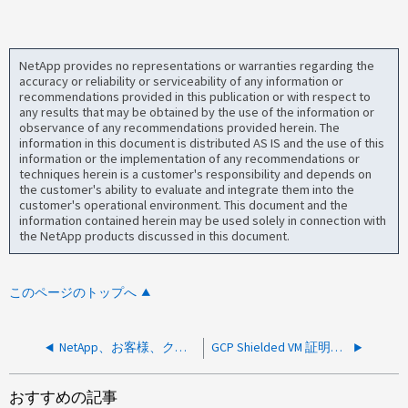
NetApp provides no representations or warranties regarding the
accuracy or reliability or serviceability of any information or
recommendations provided in this publication or with respect to
any results that may be obtained by the use of the information or
observance of any recommendations provided herein. The
information in this document is distributed AS IS and the use of this
information or the implementation of any recommendations or
techniques herein is a customer's responsibility and depends on
the customer's ability to evaluate and integrate them into the
customer's operational environment. This document and the
information contained herein may be used solely in connection with
the NetApp products discussed in this document.
このページのトップへ
NetApp、お客様、クラウドプロバイダがハイパーバイザーやハードウェアの根本的な問題についてどのように連携するか
GCP Shielded VM 証明書の有効期限切れは Cloud Volumes ONTAP にどのような影響を与えますか？
おすすめの記事