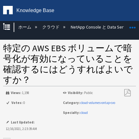
Knowledge Base
グローバル階層を展開/折りたたむ
ホーム
クラウド
NetApp Console と Data Services
特定の AWS EBS ボリュームで暗
号化が有効になっていることを
確認するにはどうすればよいで
すか？
Views:
1,198
Visibility:
Public
PDF
Votes:
0
Category:
cloud-volumes-ontap-cvo
と
Specialty:
cloud
し
て
Last Updated:
保
12/16/2021, 2:23:39 AM
存