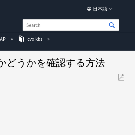
日本語
TAP
cvo kbs
るかどうかを確認する方法
PDF
と
し
て
保
存