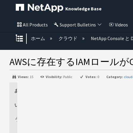
Knowledge Base
All Products
Support Bulletins
Videos
グローバル階層を展開/折りたた
ホーム
クラウド
NetApp Console と D
AWSに存在するIAMロール
Views:
15
Visibility:
Public
Votes:
0
Category:
cloud
環
境
回
答
追
加
情