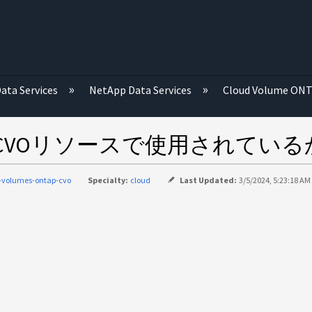
む
ata Services
NetApp Data Services
Cloud Volume ON
がCVOリソースで使用されてい
-volumes-ontap-cvo
Specialty:
cloud
Last Updated:
3/5/2024, 5:23:18 AM