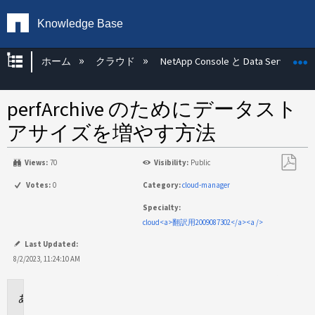
Knowledge Base
グローバル階層を展開/折りたたむ
ホーム
クラウド
NetApp Console と Data Services
perfArchive のためにデータスト
アサイズを増やす方法
Views:
70
Visibility:
Public
PDF
Votes:
0
Category:
cloud-manager
と
Specialty:
し
cloud<a>翻訳用2009087302</a><a />
て
保
Last Updated:
存
8/2/2023, 11:24:10 AM
環
境