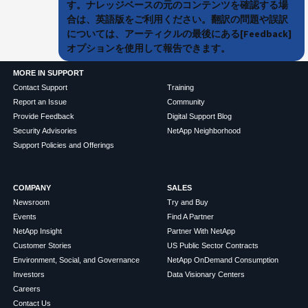
す。ナレッジベースの元のコンテンツを確認する場
合は、英語版をご利用ください。翻訳の問題や誤訳
については、アーティクルの最後にある[Feedback]
オプションを使用して報告できます。
MORE IN SUPPORT
Contact Support
Training
Report an Issue
Community
Provide Feedback
Digital Support Blog
Security Advisories
NetApp Neighborhood
Support Policies and Offerings
COMPANY
SALES
Newsroom
Try and Buy
Events
Find A Partner
NetApp Insight
Partner With NetApp
Customer Stories
US Public Sector Contracts
Environment, Social, and Governance
NetApp OnDemand Consumption
Investors
Data Visionary Centers
Careers
Contact Us