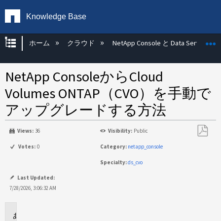
Knowledge Base
グローバル階層を展開/折りたたむ
ホーム
クラウド
NetApp Console と Data Services
NetApp ConsoleからCloud
Volumes ONTAP（CVO）を手動で
アップグレードする方法
Views:
36
Visibility:
Public
PDF
Votes:
0
Category:
netapp_console
と
Specialty:
ds_cvo
し
て
Last Updated:
保
7/28/2026, 3:06:32 AM
存
環