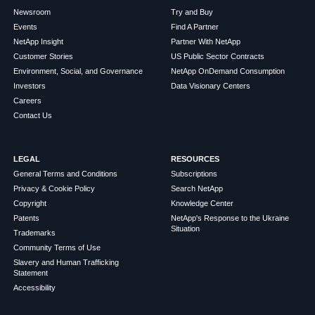
Newsroom
Try and Buy
Events
Find A Partner
NetApp Insight
Partner With NetApp
Customer Stories
US Public Sector Contracts
Environment, Social, and Governance
NetApp OnDemand Consumption
Investors
Data Visionary Centers
Careers
Contact Us
LEGAL
RESOURCES
General Terms and Conditions
Subscriptions
Privacy & Cookie Policy
Search NetApp
Copyright
Knowledge Center
Patents
NetApp's Response to the Ukraine
Situation
Trademarks
Community Terms of Use
Slavery and Human Trafficking
Statement
Accessibility