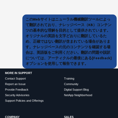
このWebサイトはニューラル機械翻訳ツールによっ
て翻訳されており、ナレッジベース（KB）コンテン
ツの基本的な理解を目的として提供されています。
オリジナルの英語を文字どおりに翻訳しているた
め、正確ではない翻訳が含まれている場合がありま
す。ナレッジベースの元のコンテンツを確認する場
合は、英語版をご利用ください。翻訳の問題や誤訳
については、アーティクルの最後にある[Feedback]
オプションを使用して報告できます。
MORE IN SUPPORT
Contact Support
Training
Report an Issue
Community
Provide Feedback
Digital Support Blog
Security Advisories
NetApp Neighborhood
Support Policies and Offerings
COMPANY
SALES