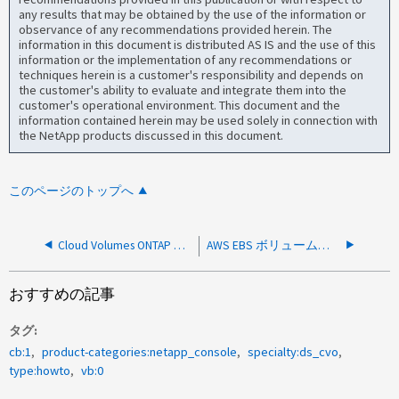
any results that may be obtained by the use of the information or
observance of any recommendations provided herein. The
information in this document is distributed AS IS and the use of this
information or the implementation of any recommendations or
techniques herein is a customer's responsibility and depends on
the customer's ability to evaluate and integrate them into the
customer's operational environment. This document and the
information contained herein may be used solely in connection with
the NetApp products discussed in this document.
このページのトップへ
Cloud Volumes ONTAP インスタンスの GCP コンソールでディスクを手動で削除する方法
AWS EBS ボリュームを CVO ディスクにマッピングする方法
おすすめの記事
タグ
cb:1
product-categories:netapp_console
specialty:ds_cvo
type:howto
vb:0