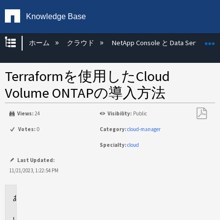
Knowledge Base
グローバル階層を展開/折りたたむ
ホーム
クラウド
NetApp Console と Data Services
Terraformを使用したCloud
Volume ONTAPの導入方法
Views:
24
Visibility:
Public
PDF
Votes:
0
Category:
cloud-manager
と
Specialty:
cloud
し
て
Last Updated:
保
11/21/2023, 1:22:54 PM
存
環
境
回