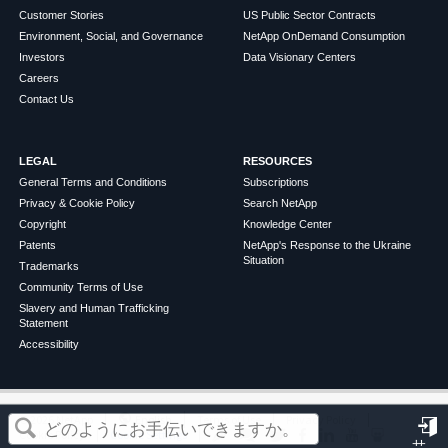
Customer Stories
US Public Sector Contracts
Environment, Social, and Governance
NetApp OnDemand Consumption
Investors
Data Visionary Centers
Careers
Contact Us
LEGAL
RESOURCES
General Terms and Conditions
Subscriptions
Privacy & Cookie Policy
Search NetApp
Copyright
Knowledge Center
Patents
NetApp's Response to the Ukraine
Situation
Trademarks
Community Terms of Use
Slavery and Human Trafficking
Statement
Accessibility
この記事は役に立ちましたか？
©
2026
NetApp
English
Terms of Use
Privacy Policy
Cookie Policy
Cookie Settings
サ