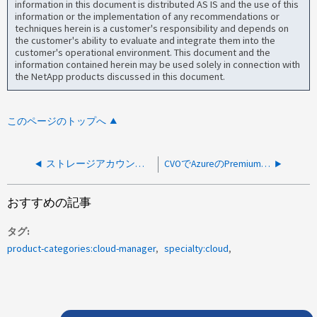
information in this document is distributed AS IS and the use of this
information or the implementation of any recommendations or
techniques herein is a customer's responsibility and depends on
the customer's ability to evaluate and integrate them into the
customer's operational environment. This document and the
information contained herein may be used solely in connection with
the NetApp products discussed in this document.
このページのトップへ
ストレージアカウントのTLS（Transport Layer Security）を1.2バージョンに手動で更新する方法
CVOでAzureのPremium SSDディスクが使用されているかどうかを確認する方法
おすすめの記事
タグ
product-categories:cloud-manager
specialty:cloud