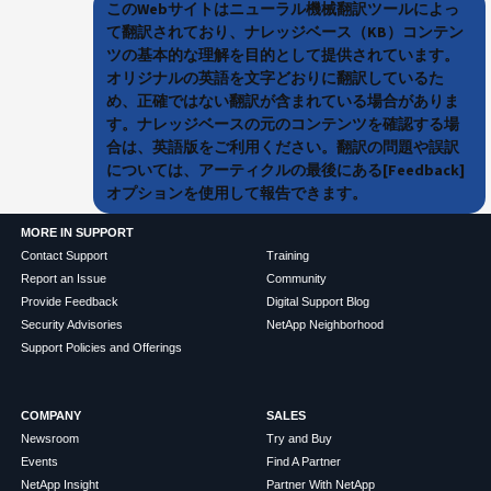
このWebサイトはニューラル機械翻訳ツールによっ
て翻訳されており、ナレッジベース（KB）コンテン
ツの基本的な理解を目的として提供されています。
オリジナルの英語を文字どおりに翻訳しているた
め、正確ではない翻訳が含まれている場合がありま
す。ナレッジベースの元のコンテンツを確認する場
合は、英語版をご利用ください。翻訳の問題や誤訳
については、アーティクルの最後にある[Feedback]
オプションを使用して報告できます。
MORE IN SUPPORT
Contact Support
Training
Report an Issue
Community
Provide Feedback
Digital Support Blog
Security Advisories
NetApp Neighborhood
Support Policies and Offerings
COMPANY
SALES
Newsroom
Try and Buy
Events
Find A Partner
NetApp Insight
Partner With NetApp