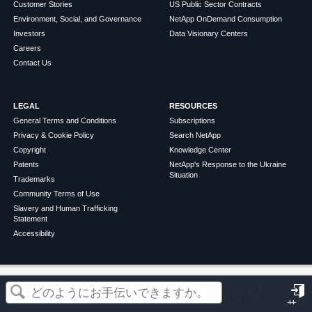
Customer Stories
US Public Sector Contracts
Environment, Social, and Governance
NetApp OnDemand Consumption
Investors
Data Visionary Centers
Careers
Contact Us
LEGAL
RESOURCES
General Terms and Conditions
Subscriptions
Privacy & Cookie Policy
Search NetApp
Copyright
Knowledge Center
Patents
NetApp's Response to the Ukraine
Situation
Trademarks
Community Terms of Use
Slavery and Human Trafficking
Statement
Accessibility
この記事は役に立ちましたか？
©
2026
NetApp
English
Terms of Use
Privacy Policy
Cookie Policy
Cookie Settings
サ
はい
いいえ