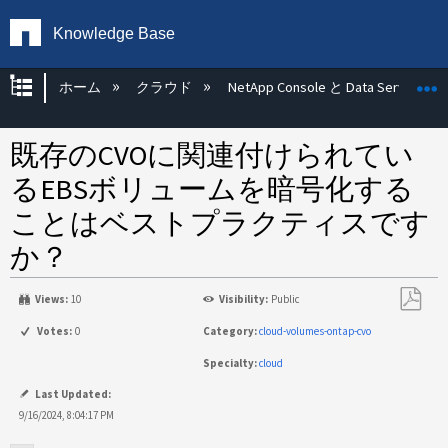
Knowledge Base
グローバル階層を展開/折りたたむ
ホーム
クラウド
NetApp Console と Data Services
既存のCVOに関連付けられてい
るEBSボリュームを暗号化する
ことはベストプラクティスです
か？
Views:
10
Visibility:
Public
PDF
Votes:
0
Category:
cloud-volumes-ontap-cvo
と
Specialty:
cloud
し
て
Last Updated:
保
9/16/2024, 8:04:17 PM
存