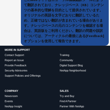
て翻訳されており、ナレッジベース（KB）コンテン
ツの基本的な理解を目的として提供されています。
オリジナルの英語を文字どおりに翻訳しているた
め、正確ではない翻訳が含まれている場合がありま
す。ナレッジベースの元のコンテンツを確認する場
合は、英語版をご利用ください。翻訳の問題や誤訳
については、アーティクルの最後にある[Feedback]
オプションを使用して報告できます。
MORE IN SUPPORT
Contact Support
Training
Report an Issue
Community
Provide Feedback
Digital Support Blog
Security Advisories
NetApp Neighborhood
Support Policies and Offerings
COMPANY
SALES
Newsroom
Try and Buy
Events
Find A Partner
NetApp Insight
Partner With NetApp