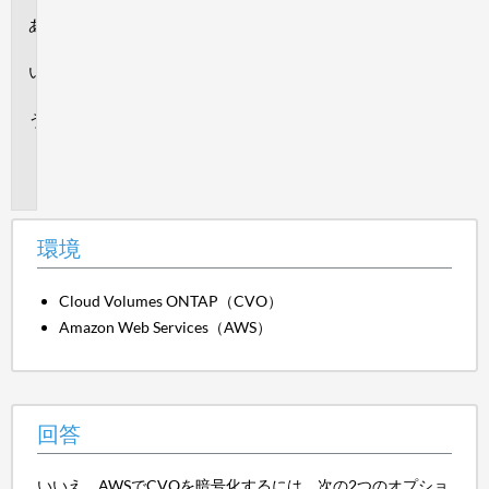
環
境
回
答
追
加
情
報
環境
Cloud Volumes ONTAP（CVO）
Amazon Web Services（AWS）
回答
いいえ。AWSでCVOを暗号化するには、次の2つのオプショ