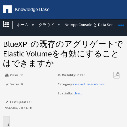
Knowledge Base
グローバル階層を展開/折りたたむ
ホーム
クラウド
NetApp Console と Data Services
BlueXP の既存のアグリゲートで
Elastic Volumeを有効にすること
はできますか
Views:
10
Visibility:
Public
PDF
Votes:
0
Category:
cloud-volumes-ontap-cvo
と
Specialty:
bluexp
し
て
Last Updated:
保
9/26/2024, 2:06:36 PM
存
環