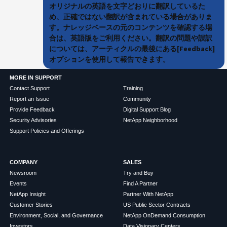
オリジナルの英語を文字どおりに翻訳しているた
め、正確ではない翻訳が含まれている場合がありま
す。ナレッジベースの元のコンテンツを確認する場
合は、英語版をご利用ください。翻訳の問題や誤訳
については、アーティクルの最後にある[Feedback]
オプションを使用して報告できます。
MORE IN SUPPORT
Contact Support
Training
Report an Issue
Community
Provide Feedback
Digital Support Blog
Security Advisories
NetApp Neighborhood
Support Policies and Offerings
COMPANY
SALES
Newsroom
Try and Buy
Events
Find A Partner
NetApp Insight
Partner With NetApp
Customer Stories
US Public Sector Contracts
Environment, Social, and Governance
NetApp OnDemand Consumption
Investors
Data Visionary Centers