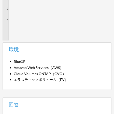
境
回
答
追
加
情
報
環境
BlueXP
Amazon Web Services（AWS）
Cloud Volumes ONTAP（CVO）
エラスティックボリューム（EV）
回答