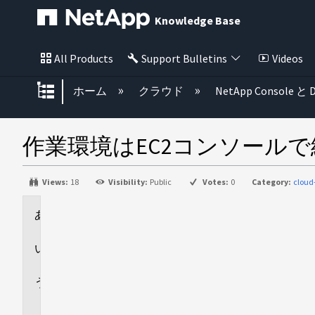
Knowledge Base
All Products
Support Bulletins
Videos
グローバル階層を展開/折りたた
ホーム
クラウド
NetApp Console と D
作業環境はEC2コンソール
Views:
18
Visibility:
Public
Votes:
0
Category:
cloud
環
境
回
答
追
加
情