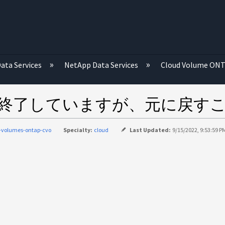
む
ata Services
NetApp Data Services
Cloud Volume ON
で終了していますが、元に戻す
-volumes-ontap-cvo
Specialty:
cloud
Last Updated:
9/15/2022, 9:53:59 P