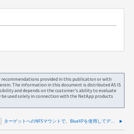
or recommendations provided in this publication or with
rein. The information in this document is distributed AS IS
bility and depends on the customer's ability to evaluate
be used solely in connection with the NetApp products
ターゲットへのNFSマウントで、BlueXPを使用してデータが移行されたときにfileとgroupがnobodyとして表示される