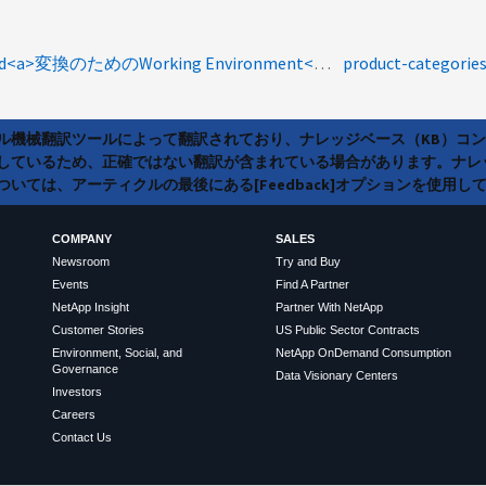
kcsworkflow:notvalidated<a>変換のためのWorking Environment</a><a>EC2コンソール</a><a>が終了</a><a />しました
product-categorie
ラル機械翻訳ツールによって翻訳されており、ナレッジベース（KB）コ
しているため、正確ではない翻訳が含まれている場合があります。ナレ
いては、アーティクルの最後にある[Feedback]オプションを使用し
COMPANY
SALES
Newsroom
Try and Buy
Events
Find A Partner
NetApp Insight
Partner With NetApp
Customer Stories
US Public Sector Contracts
Environment, Social, and
NetApp OnDemand Consumption
Governance
Data Visionary Centers
Investors
Careers
Contact Us