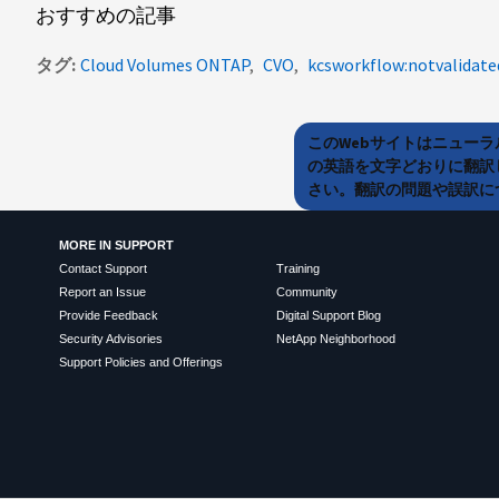
おすすめの記事
タグ
Cloud Volumes ONTAP
CVO
このWebサイトはニュー
の英語を文字どおりに翻訳
さい。翻訳の問題や誤訳につ
MORE IN SUPPORT
Contact Support
Training
Report an Issue
Community
Provide Feedback
Digital Support Blog
Security Advisories
NetApp Neighborhood
Support Policies and Offerings