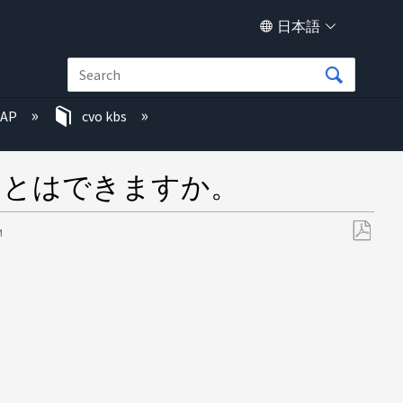
日本語
TAP
cvo kbs
ことはできますか。
M
PDF
と
し
て
保
存