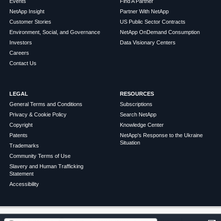
Events
Find A Partner
NetApp Insight
Partner With NetApp
Customer Stories
US Public Sector Contracts
Environment, Social, and Governance
NetApp OnDemand Consumption
Investors
Data Visionary Centers
Careers
Contact Us
LEGAL
RESOURCES
General Terms and Conditions
Subscriptions
Privacy & Cookie Policy
Search NetApp
Copyright
Knowledge Center
Patents
NetApp's Response to the Ukraine
Situation
Trademarks
Community Terms of Use
Slavery and Human Trafficking
Statement
Accessibility