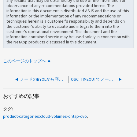
any results that may be obtained by the use of the information or
observance of any recommendations provided herein. The
information in this document is distributed AS IS and the use of this
information or the implementation of any recommendations or
techniques herein is a customer's responsibility and depends on
the customer's ability to evaluate and integrate them into the
customer's operational environment. This document and the
information contained herein may be used solely in connection with
the NetApp products discussed in this document.
このページのトップへ
ノードのBYOLから容量への変換は完了したが、BlueXP では引き続きノードベースのライセンスが表示される
OSC_TIMEOUTでノードが頻繁にパニック状態になる
おすすめの記事
タグ
product-categories:cloud-volumes-ontap-cvo