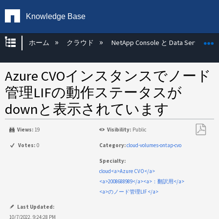
Knowledge Base
グローバル階層を展開/折りたたむ
ホーム
クラウド
NetApp Console と Data Services
Azure CVOインスタンスでノード
管理LIFの動作ステータスが
downと表示されています
Views:
19
Visibility:
Public
PDF
Votes:
0
Category:
cloud-volumes-ontap-cvo
と
Specialty:
し
cloud<a>Azure CVO</a>
て
<a>2008688989</a><a>：翻訳用</a>
保
<a>のノード管理LIF </a>
存
Last Updated:
10/7/2022, 9:24:28 PM