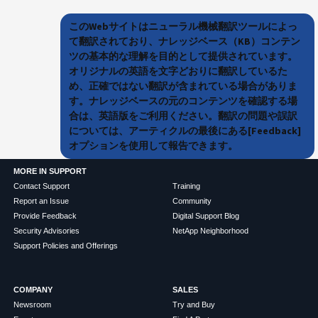
このWebサイトはニューラル機械翻訳ツールによっ
て翻訳されており、ナレッジベース（KB）コンテン
ツの基本的な理解を目的として提供されています。
オリジナルの英語を文字どおりに翻訳しているた
め、正確ではない翻訳が含まれている場合がありま
す。ナレッジベースの元のコンテンツを確認する場
合は、英語版をご利用ください。翻訳の問題や誤訳
については、アーティクルの最後にある[Feedback]
オプションを使用して報告できます。
MORE IN SUPPORT
Contact Support
Training
Report an Issue
Community
Provide Feedback
Digital Support Blog
Security Advisories
NetApp Neighborhood
Support Policies and Offerings
COMPANY
SALES
Newsroom
Try and Buy