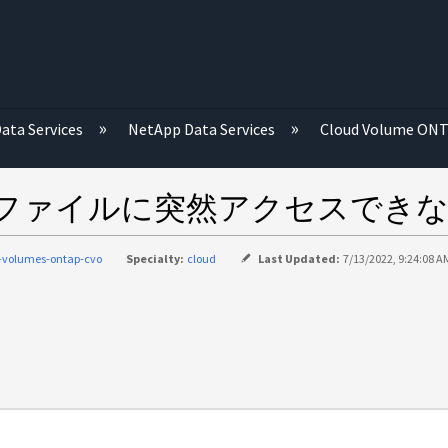
む
ata Services
NetApp Data Services
Cloud Volume ON
TAP で古いファイルに突然アクセスで
-volumes-ontap-cvo
Specialty:
cloud
Last Updated:
7/13/2022, 9:24:08 A