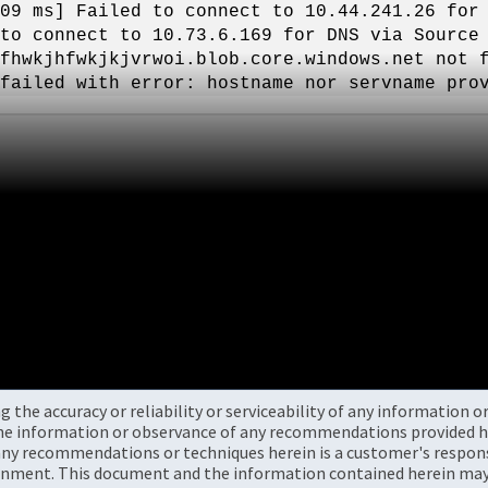
09 ms] Failed to connect to 10.44.241.26 for
to connect to 10.73.6.169 for DNS via Source
fhwkjhfwkjkjvrwoi.blob.core.windows.net not 
failed with error: hostname nor servname pro
the accuracy or reliability or serviceability of any information 
the information or observance of any recommendations provided he
ny recommendations or techniques herein is a customer's responsi
onment. This document and the information contained herein may 