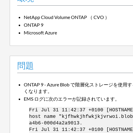
NetApp Cloud Volume ONTAP （ CVO ）
ONTAP 9
Microsoft Azure
問題
ONTAP 9 - Azure Blob で階層化ストレ
くなります。
EMS ログに次のエラーが記録されています。
Fri Jul 31 11:42:37 +0100 [HOSTNAME
host name "kjfhwkjhfwkjkjvrwoi.blob
a4b6-000d4a2a9013.
Fri Jul 31 11:42:37 +0100 [HOSTNAME