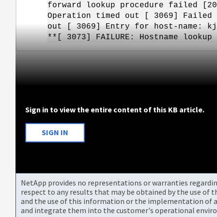
forward lookup procedure failed [20
Operation timed out [ 3069] Failed 
out [ 3069] Entry for host-name: kj
**[ 3073] FAILURE: Hostname lookup 
Sign in to view the entire content of this KB article.
SIGN IN
NetApp provides no representations or warranties regarding 
respect to any results that may be obtained by the use of 
and the use of this information or the implementation of a
and integrate them into the customer's operational envir