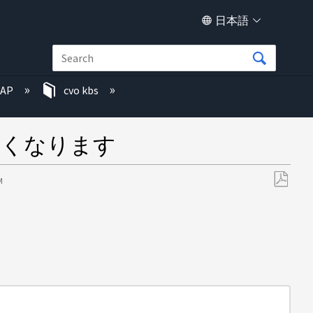
日本語
TAP
cvo kbs
きなくなります
M
PDF
と
し
て
保
存