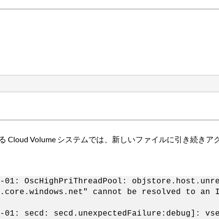
ージを使用する Cloud Volume システムでは、新しいファイル
-01: OscHighPriThreadPool: objstore.host.unr
.core.windows.net" cannot be resolved to an 
-01: secd: secd.unexpectedFailure:debug]: vs