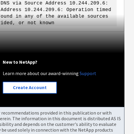
 DNS via Source Address 10.244.209.6:
 Address 10.244.209.6: Operation timed
found in any of the available sources
vided, or not known
New to NetApp?
Learn more about our award-winning
Support
Create Account
or recommendations provided in this publication or with
rein. The information in this document is distributed AS IS
bility and depends on the customer's ability to evaluate
be used solely in connection with the NetApp products