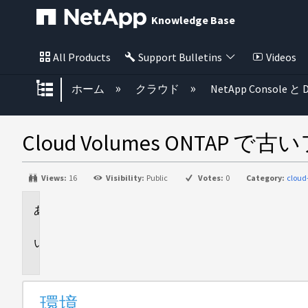
Knowledge Base
All Products
Support Bulletins
Videos
グローバル階層を展開/折りたた
ホーム
クラウド
NetApp Console と D
Cloud Volumes ON
Views:
16
Visibility:
Public
Votes:
0
Category:
cloud
環
境
問
題
環境