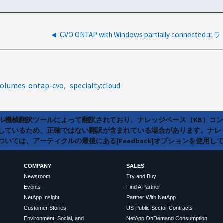
CVO ONTAP with Windows partially connectedエラ
-volumes-ontap-cvo
specialty:cloud
ラル機械翻訳ツールによって翻訳されており、ナレッジベース（KB）コ
しているため、正確ではない翻訳が含まれている場合があります。ナレ
いては、アーティクルの最後にある[Feedback]オプションを使用し
COMPANY
SALES
Newsroom
Try and Buy
Events
Find A Partner
NetApp Insight
Partner With NetApp
Customer Stories
US Public Sector Contracts
Environment, Social, and
NetApp OnDemand Consumption