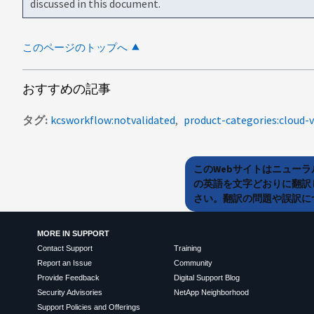
discussed in this document.
このページのトップへ
おすすめの記事
タグ
kcsworkflow:notvalidated
product-categories:cloud
このWebサイトはニュー
の英語を文字どおりに翻訳
さい。翻訳の問題や誤訳につ
MORE IN SUPPORT
Contact Support
Training
Report an Issue
Community
Provide Feedback
Digital Support Blog
Security Advisories
NetApp Neighborhood
Support Policies and Offerings