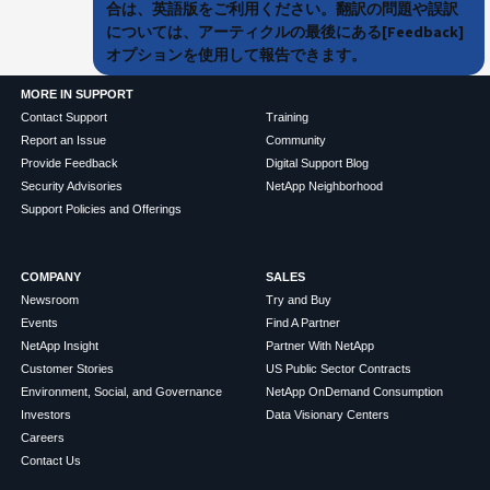
合は、英語版をご利用ください。翻訳の問題や誤訳
については、アーティクルの最後にある[Feedback]
オプションを使用して報告できます。
MORE IN SUPPORT
Contact Support
Training
Report an Issue
Community
Provide Feedback
Digital Support Blog
Security Advisories
NetApp Neighborhood
Support Policies and Offerings
COMPANY
SALES
Newsroom
Try and Buy
Events
Find A Partner
NetApp Insight
Partner With NetApp
Customer Stories
US Public Sector Contracts
Environment, Social, and Governance
NetApp OnDemand Consumption
Investors
Data Visionary Centers
Careers
Contact Us