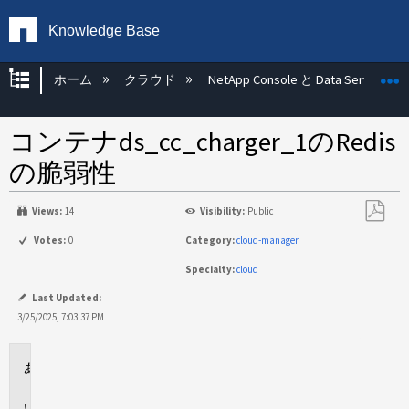
Knowledge Base
グローバル階層を展開/折りたたむ
ホーム
クラウド
NetApp Console と Data Services
コンテナds_cc_charger_1のRedis
の脆弱性
Views:
14
Visibility:
Public
PDF
Votes:
0
Category:
cloud-manager
と
Specialty:
cloud
し
て
Last Updated:
保
3/25/2025, 7:03:37 PM
存
環
境
問