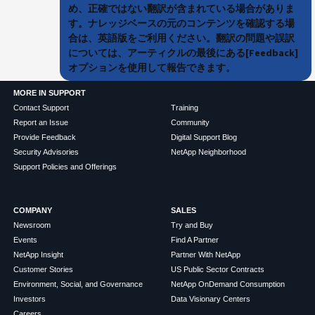
め、正確ではない翻訳が含まれている場合がありま
す。ナレッジベースの元のコンテンツを確認する場
合は、英語版をご利用ください。翻訳の問題や誤訳
については、アーティクルの最後にある[Feedback]
オプションを使用して報告できます。
MORE IN SUPPORT
Contact Support
Training
Report an Issue
Community
Provide Feedback
Digital Support Blog
Security Advisories
NetApp Neighborhood
Support Policies and Offerings
COMPANY
SALES
Newsroom
Try and Buy
Events
Find A Partner
NetApp Insight
Partner With NetApp
Customer Stories
US Public Sector Contracts
Environment, Social, and Governance
NetApp OnDemand Consumption
Investors
Data Visionary Centers
Careers