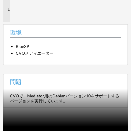
境
問
題
環境
BlueXP
CVOメディエーター
問題
CVOで、Mediator用のDebianバージョン10をサポートする
バージョンを実行しています。