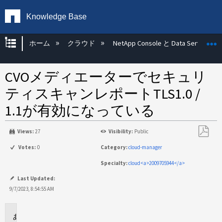
Knowledge Base
グローバル階層を展開/折りたたむ
ホーム
クラウド
NetApp Console と Data Services
CVOメディエーターでセキュリ
ティスキャンレポートTLS1.0 /
1.1が有効になっている
Views:
27
Visibility:
Public
PDF
Votes:
0
Category:
cloud-manager
と
Specialty:
cloud<a>2009705944</a>
し
て
Last Updated:
保
9/7/2023, 8:54:55 AM
存
環