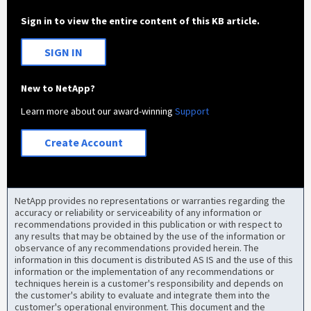
Sign in to view the entire content of this KB article.
SIGN IN
New to NetApp?
Learn more about our award-winning
Support
Create Account
NetApp provides no representations or warranties regarding the
accuracy or reliability or serviceability of any information or
recommendations provided in this publication or with respect to
any results that may be obtained by the use of the information or
observance of any recommendations provided herein. The
information in this document is distributed AS IS and the use of this
information or the implementation of any recommendations or
techniques herein is a customer's responsibility and depends on
the customer's ability to evaluate and integrate them into the
customer's operational environment. This document and the