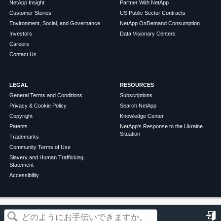
NetApp Insight
Partner With NetApp
Customer Stories
US Public Sector Contracts
Environment, Social, and Governance
NetApp OnDemand Consumption
Investors
Data Visionary Centers
Careers
Contact Us
LEGAL
RESOURCES
General Terms and Conditions
Subscriptions
Privacy & Cookie Policy
Search NetApp
Copyright
Knowledge Center
Patents
NetApp's Response to the Ukraine
Situation
Trademarks
Community Terms of Use
Slavery and Human Trafficking
Statement
Accessibility
この記事は役に立ちましたか？
©
2026
NetApp
English
Terms of Use
Privacy Policy
Cookie Policy
Cookie Settings