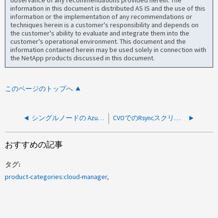
observance of any recommendations provided herein. The
information in this document is distributed AS IS and the use of this
information or the implementation of any recommendations or
techniques herein is a customer's responsibility and depends on
the customer's ability to evaluate and integrate them into the
customer's operational environment. This document and the
information contained herein may be used solely in connection with
the NetApp products discussed in this document.
このページのトップへ
シングルノードの Azure CVO は、 Azure メンテナンスイベントなしでリブートされます
CVOでのRsyncスクリプトの実行に時間がかかる
おすすめの記事
タグ
product-categories:cloud-manager