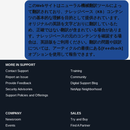
このWebサイトはニューラル機械翻訳ツールによっ
て翻訳されており、ナレッジベース（KB）コンテン
ツの基本的な理解を目的として提供されています。
オリジナルの英語を文字どおりに翻訳しているた
め、正確ではない翻訳が含まれている場合がありま
す。ナレッジベースの元のコンテンツを確認する場
合は、英語版をご利用ください。翻訳の問題や誤訳
については、アーティクルの最後にある[Feedback]
オプションを使用して報告できます。
MORE IN SUPPORT
Contact Support
Training
Report an Issue
Community
Provide Feedback
Digital Support Blog
Security Advisories
NetApp Neighborhood
Support Policies and Offerings
COMPANY
SALES
Newsroom
Try and Buy
Events
Find A Partner