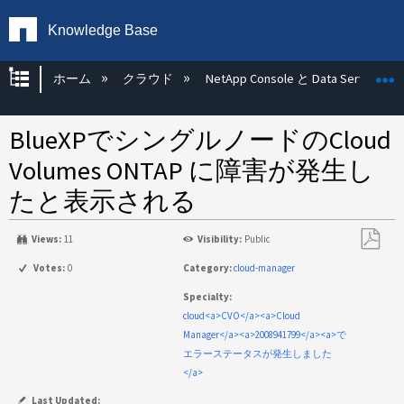
Knowledge Base
グローバル階層を展開/折りたたむ
ホーム
クラウド
NetApp Console と Data Services
BlueXPでシングルノードのCloud
Volumes ONTAP に障害が発生し
たと表示される
Views:
11
Visibility:
Public
PDF
Votes:
0
Category:
cloud-manager
と
Specialty:
し
cloud<a>CVO</a><a>Cloud
て
Manager</a><a>2008941799</a><a>で
保
エラーステータスが発生しました
存
</a>
Last Updated: