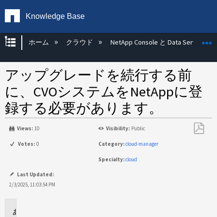
Knowledge Base
グローバル階層を展開/折りたたむ
ホーム
クラウド
NetApp Console と Data Services
アップグレードを続行する前
に、CVOシステムをNetAppに登
録する必要があります。
Views:
10
Visibility:
Public
PDF
Votes:
0
Category:
cloud-manager
と
Specialty:
cloud
し
て
Last Updated:
保
2/3/2025, 11:03:54 PM
存
環