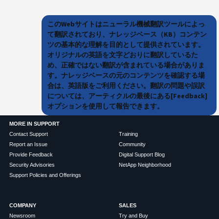
このWebサイトはニューラル機械翻訳ツールによっ
て翻訳されており、ナレッジベース（KB）コンテン
ツの基本的な理解を目的として提供されています。
オリジナルの英語を文字どおりに翻訳しているた
め、正確ではない翻訳が含まれている場合がありま
す。ナレッジベースの元のコンテンツを確認する場
合は、英語版をご利用ください。翻訳の問題や誤訳
については、アーティクルの最後にある[Feedback]
オプションを使用して報告できます。
MORE IN SUPPORT
Contact Support
Training
Report an Issue
Community
Provide Feedback
Digital Support Blog
Security Advisories
NetApp Neighborhood
Support Policies and Offerings
COMPANY
SALES
Newsroom
Try and Buy