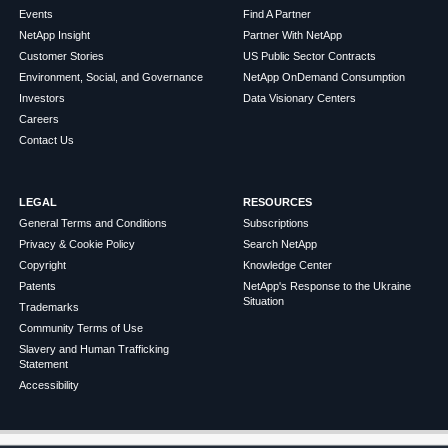
Events
Find A Partner
NetApp Insight
Partner With NetApp
Customer Stories
US Public Sector Contracts
Environment, Social, and Governance
NetApp OnDemand Consumption
Investors
Data Visionary Centers
Careers
Contact Us
LEGAL
RESOURCES
General Terms and Conditions
Subscriptions
Privacy & Cookie Policy
Search NetApp
Copyright
Knowledge Center
Patents
NetApp's Response to the Ukraine
Situation
Trademarks
Community Terms of Use
Slavery and Human Trafficking
Statement
Accessibility