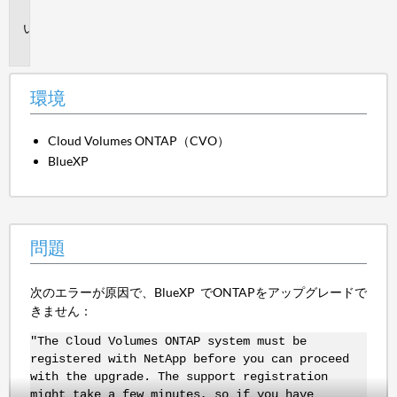
境
問
題
環境
Cloud Volumes ONTAP（CVO）
BlueXP
問題
次のエラーが原因で、BlueXP でONTAPをアップグレードで
きません：
"The Cloud Volumes ONTAP system must be
registered with NetApp before you can proceed
with the upgrade. The support registration
might take a few minutes, so if you have