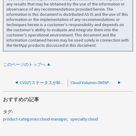
any results that may be obtained by the use of the information or
observance of any recommendations provided herein. The
information in this document is distributed AS IS and the use of this
information or the implementation of any recommendations or
techniques herein is a customer's responsibility and depends on
the customer's ability to evaluate and integrate them into the
customer's operational environment. This document and the
information contained herein may be used solely in connection with
the NetApp products discussed in this document.
このページのトップへ
CVOのステータスがBlueXP上で劣化と表示され、メールボックスディスクの問題が検出されました
Cloud Volumes ONTAPのライセンスの有効期限が切れています。アップグレードすることはできません
おすすめの記事
タグ
product-categories:cloud-manager
specialty:cloud