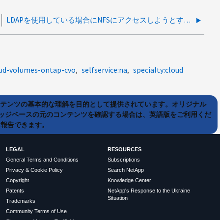
LDAPを使用している場合にNFSにアクセスしようとすると、信頼できるドメインのユーザに権限が拒否される
oud-volumes-ontap-cvo
selfservice:na
specialty:cloud
ンテンツの基本的な理解を目的として提供されています。オリジナル
ッジベースの元のコンテンツを確認する場合は、英語版をご利用くだ
て報告できます。
LEGAL
RESOURCES
General Terms and Conditions
Subscriptions
Privacy & Cookie Policy
Search NetApp
Copyright
Knowledge Center
Patents
NetApp's Response to the Ukraine
Situation
Trademarks
Community Terms of Use