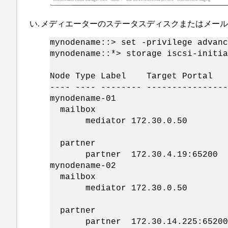
メディエーターのステータスディスクまたはメールボ
mynodename::> set -privilege advanc
mynodename::*> storage iscsi-initia
St
Node Type Label Target
---- ---- -------- ----------------
mynodename-01
mailbox
mediator 172.30.0.50 iqn.201
up
partner
partner 172.30.4.19:65200 iq
mynodename-02
mailbox
mediator 172.30.0.50 iqn.201
up
partner
partner 172.30.14.225:65200