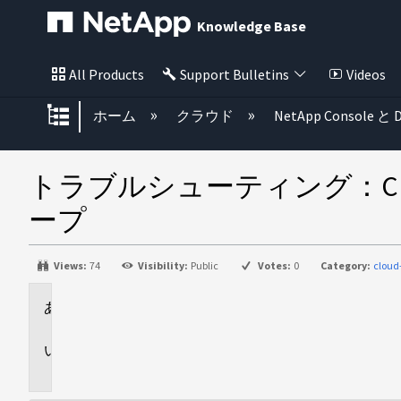
Knowledge Base
All Products
Support Bulletins
Videos
グローバル階層を展開/折りたた
ホーム
クラウド
NetApp Console と D
トラブルシューティング：Clou
ープ
Views:
74
Visibility:
Public
Votes:
0
Category:
cloud
環
境
問
題