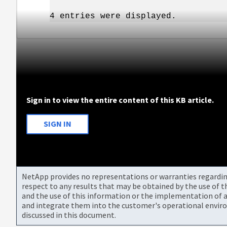
iqn.2012-06.com.
4 entries were displayed.
Sign in to view the entire content of this KB article.
SIGN IN
NetApp provides no representations or warranties regarding 
respect to any results that may be obtained by the use of 
and the use of this information or the implementation of a
and integrate them into the customer's operational envir
discussed in this document.