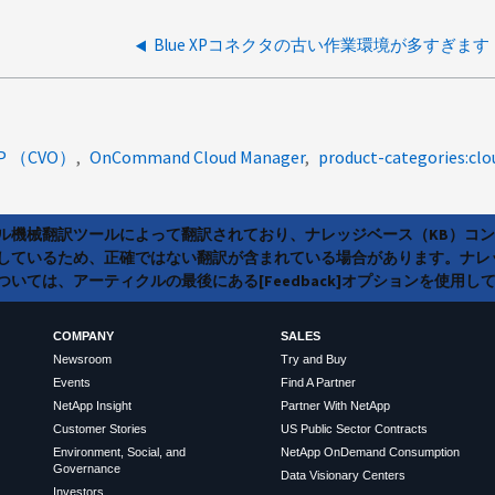
Blue XPコネクタの古い作業環境が多すぎます
AP （CVO）
OnCommand Cloud Manager
product-categories:cl
ラル機械翻訳ツールによって翻訳されており、ナレッジベース（KB）コ
しているため、正確ではない翻訳が含まれている場合があります。ナレ
いては、アーティクルの最後にある[Feedback]オプションを使用し
COMPANY
SALES
Newsroom
Try and Buy
Events
Find A Partner
NetApp Insight
Partner With NetApp
Customer Stories
US Public Sector Contracts
Environment, Social, and
NetApp OnDemand Consumption
Governance
Data Visionary Centers
Investors