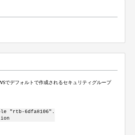
よってAWSでデフォルトで作成されるセキュリティグループ
ble "rtb-6dfa8106".
tion