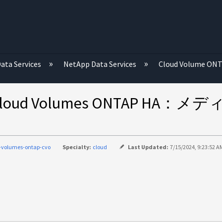
む
ata Services
NetApp Data Services
Cloud Volume ON
d Volumes ONTAP HA
-volumes-ontap-cvo
Specialty:
cloud
Last Updated:
7/15/2024, 9:23:52 A