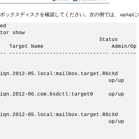
ックスディスクを確認してください。次の例では、 up/up
ed
tor show
atus
 Portal Target Name Admin/Op
-- -------------------------------- --------
2-05.local:mailbox.target.R6cXd
/up
n.2012-06.com.bsdctl:target0 up/up
2-05.local:mailbox.target.R6cXd
/up