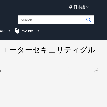
日本語
TAP
cvo kbs
：メディエーターセキュリティグル
M
PDF
と
し
て
保
存