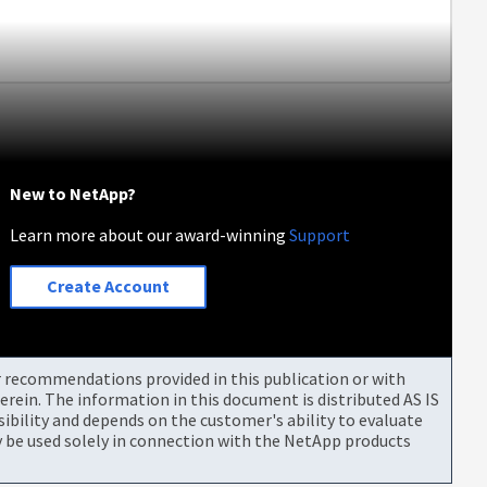
New to NetApp?
Learn more about our award-winning
Support
Create Account
or recommendations provided in this publication or with
rein. The information in this document is distributed AS IS
bility and depends on the customer's ability to evaluate
be used solely in connection with the NetApp products