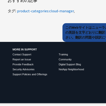
おすすめの記事
タグ
product-categories:cloud-manager
このWebサイトはニュー
の英語を文字どおりに翻訳
さい。翻訳の問題や誤訳につ
MORE IN SUPPORT
Contact Support
Training
Report an Issue
Community
Provide Feedback
Digital Support Blog
Security Advisories
NetApp Neighborhood
Support Policies and Offerings