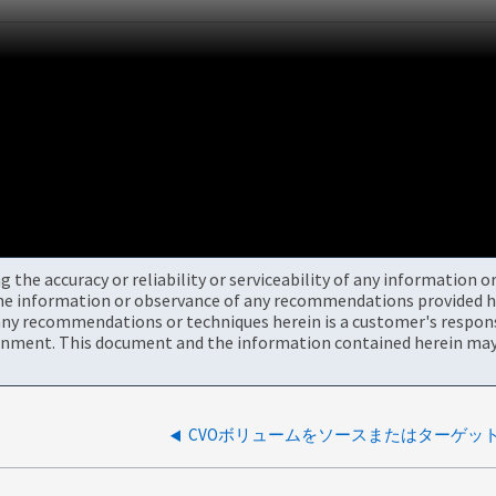
the accuracy or reliability or serviceability of any information 
the information or observance of any recommendations provided he
ny recommendations or techniques herein is a customer's responsi
onment. This document and the information contained herein may 