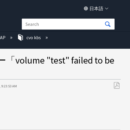
日本語
TAP
cvo kbs
est" failed to be
, 9:23:53 AM
PDF
と
し
て
保
存