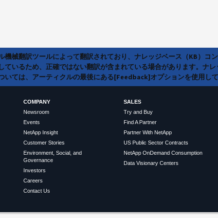
ラル機械翻訳ツールによって翻訳されており、ナレッジベース（KB）コ
しているため、正確ではない翻訳が含まれている場合があります。ナレ
いては、アーティクルの最後にある[Feedback]オプションを使用し
COMPANY
SALES
Newsroom
Try and Buy
Events
Find A Partner
NetApp Insight
Partner With NetApp
Customer Stories
US Public Sector Contracts
Environment, Social, and
NetApp OnDemand Consumption
Governance
Data Visionary Centers
Investors
Careers
Contact Us