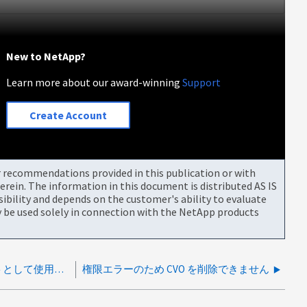
New to NetApp?
Learn more about our award-winning
Support
Create Account
or recommendations provided in this publication or with
rein. The information in this document is distributed AS IS
bility and depends on the customer's ability to evaluate
be used solely in connection with the NetApp products
CVOボリュームをソースまたはターゲットとして使用している場合に同期関係を作成できない
権限エラーのため CVO を削除できません