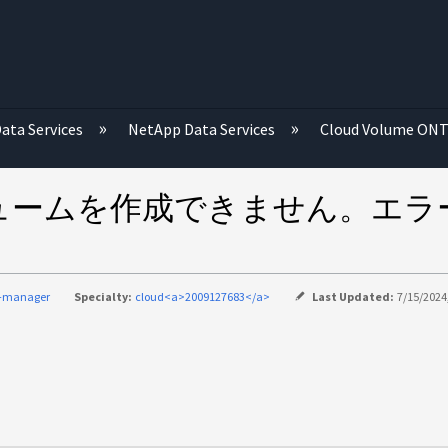
む
ata Services
NetApp Data Services
Cloud Volume ON
成できません。エラー「volume "t
d-manager
Specialty:
cloud<a>2009127683</a>
Last Updated:
7/15/2024