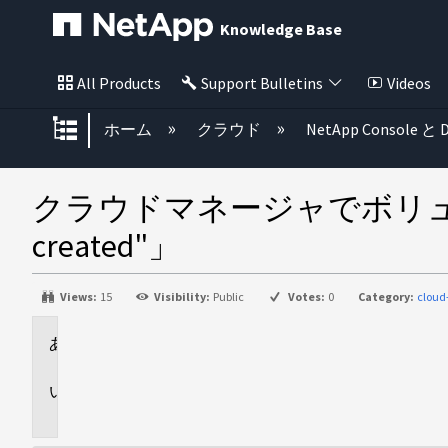
Knowledge Base
All Products
Support Bulletins
Videos
グローバル階層を展開/折りたた
ホーム
クラウド
NetApp Console と D
クラウドマネージャでボリュームを作
created"」
Views:
15
Visibility:
Public
Votes:
0
Category:
clou
環
境
問
題