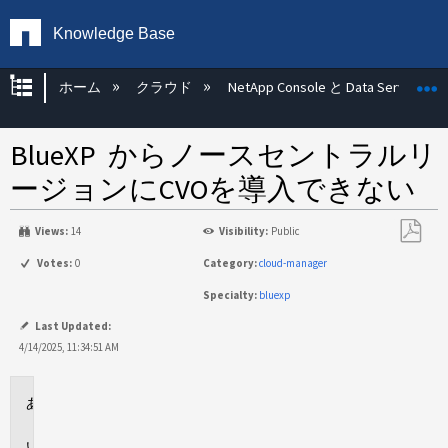
Knowledge Base
グローバル階層を展開/折りたたむ
ホーム
クラウド
NetApp Console と Data Services
BlueXP からノースセントラルリ
ージョンにCVOを導入できない
Views:
14
Visibility:
Public
PDF
Votes:
0
Category:
cloud-manager
と
Specialty:
bluexp
し
て
Last Updated:
保
4/14/2025, 11:34:51 AM
存
環
境
問