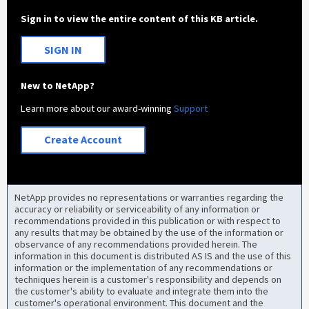
Sign in to view the entire content of this KB article.
SIGN IN
New to NetApp?
Learn more about our award-winning
Support
Create Account
NetApp provides no representations or warranties regarding the
accuracy or reliability or serviceability of any information or
recommendations provided in this publication or with respect to
any results that may be obtained by the use of the information or
observance of any recommendations provided herein. The
information in this document is distributed AS IS and the use of this
information or the implementation of any recommendations or
techniques herein is a customer's responsibility and depends on
the customer's ability to evaluate and integrate them into the
customer's operational environment. This document and the