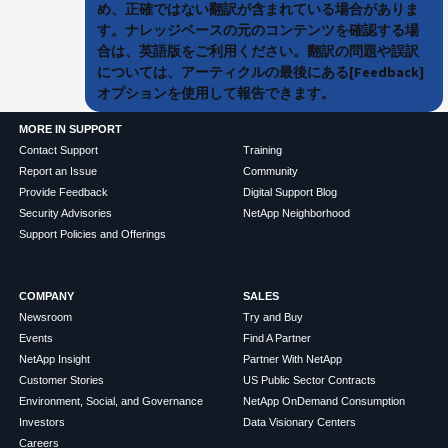
め、正確ではない翻訳が含まれている場合がありま
す。ナレッジベースの元のコンテンツを確認する場
合は、英語版をご利用ください。翻訳の問題や誤訳
については、アーティクルの最後にある[Feedback]
オプションを使用して報告できます。
MORE IN SUPPORT
Contact Support
Training
Report an Issue
Community
Provide Feedback
Digital Support Blog
Security Advisories
NetApp Neighborhood
Support Policies and Offerings
COMPANY
SALES
Newsroom
Try and Buy
Events
Find A Partner
NetApp Insight
Partner With NetApp
Customer Stories
US Public Sector Contracts
Environment, Social, and Governance
NetApp OnDemand Consumption
Investors
Data Visionary Centers
Careers