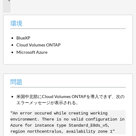
題
環境
BlueXP
Cloud Volumes ONTAP
Microsoft Azure
問題
米国中北部にCloud Volumes ONTAPを導入できず、次の
エラーメッセージが表示される。
"An error occured while creating working
environment. There is no valid configuration in
Azure for instance type Standard_E8ds_v5,
region northcentralus, availability zone 1"