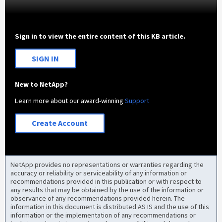
Sign in to view the entire content of this KB article.
SIGN IN
New to NetApp?
Learn more about our award-winning
Support
Create Account
NetApp provides no representations or warranties regarding the
accuracy or reliability or serviceability of any information or
recommendations provided in this publication or with respect to
any results that may be obtained by the use of the information or
observance of any recommendations provided herein. The
information in this document is distributed AS IS and the use of this
information or the implementation of any recommendations or