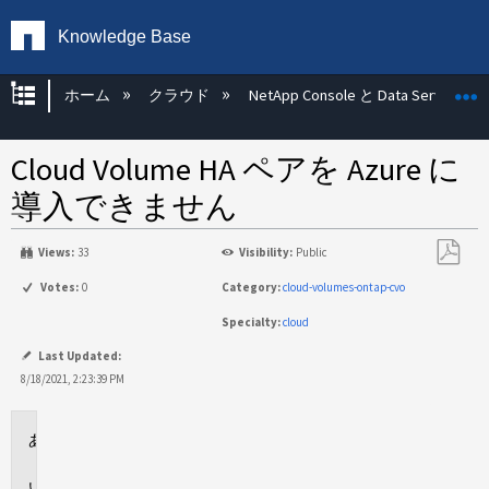
Knowledge Base
グローバル階層を展開/折りたたむ
ホーム
クラウド
NetApp Console と Data Services
Cloud Volume HA ペアを Azure に
導入できません
Views:
33
Visibility:
Public
PDF
Votes:
0
Category:
cloud-volumes-ontap-cvo
と
Specialty:
cloud
し
て
Last Updated:
保
8/18/2021, 2:23:39 PM
存
環
境
問