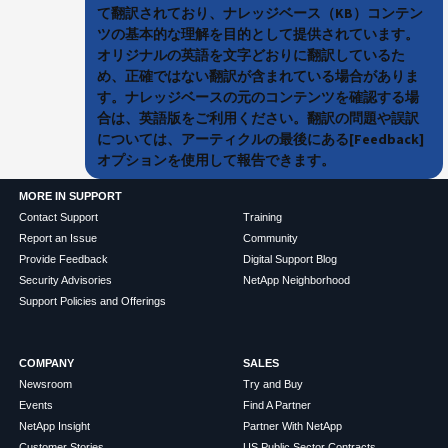
て翻訳されており、ナレッジベース（KB）コンテン
ツの基本的な理解を目的として提供されています。
オリジナルの英語を文字どおりに翻訳しているた
め、正確ではない翻訳が含まれている場合がありま
す。ナレッジベースの元のコンテンツを確認する場
合は、英語版をご利用ください。翻訳の問題や誤訳
については、アーティクルの最後にある[Feedback]
オプションを使用して報告できます。
MORE IN SUPPORT
Contact Support
Training
Report an Issue
Community
Provide Feedback
Digital Support Blog
Security Advisories
NetApp Neighborhood
Support Policies and Offerings
COMPANY
SALES
Newsroom
Try and Buy
Events
Find A Partner
NetApp Insight
Partner With NetApp
Customer Stories
US Public Sector Contracts