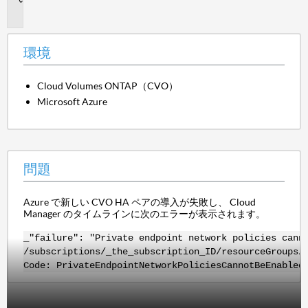
題
環境
Cloud Volumes ONTAP（CVO）
Microsoft Azure
問題
Azure で新しい CVO HA ペアの導入が失敗し、 Cloud
Manager のタイムラインに次のエラーが表示されます。
_"failure": "Private endpoint network policies cann
/subscriptions/_the_subscription_ID/resourceGroups/
Code: PrivateEndpointNetworkPoliciesCannotBeEnabled