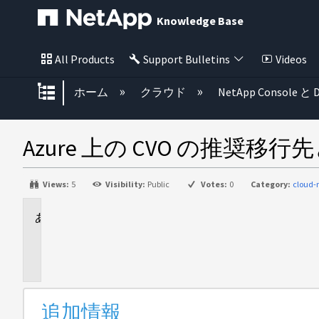
Knowledge Base
All Products
Support Bulletins
Videos
グローバル階層を展開/折りたた
ホーム
クラウド
NetApp Console と D
Azure 上の CVO の推奨
Views:
5
Visibility:
Public
Votes:
0
Category:
cloud
追
加
情
報
追加情報