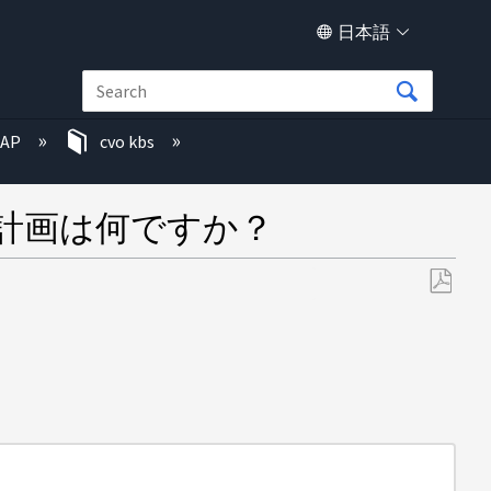
日本語
TAP
cvo kbs
ート計画は何ですか？
PDF
と
し
て
保
存