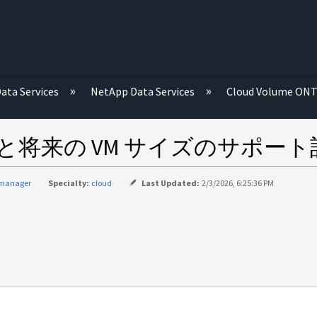
む
ata Services
NetApp Data Services
Cloud Volume ON
移行先と将来の VM サイズのサポ
-manager
Specialty:
cloud
Last Updated:
2/3/2026, 6:25:36 PM